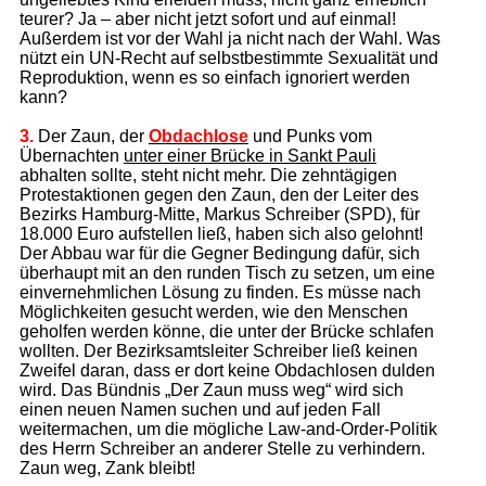
teurer? Ja – aber nicht jetzt sofort und auf einmal!
Außerdem ist vor der Wahl ja nicht nach der Wahl. Was
nützt ein UN-Recht auf selbstbestimmte Sexualität und
Reproduktion, wenn es so einfach ignoriert werden
kann?
3.
Der Zaun, der
Obdachlose
und Punks vom
Übernachten
unter einer Brücke in Sankt Pauli
abhalten sollte, steht nicht mehr. Die zehntägigen
Protestaktionen gegen den Zaun, den der Leiter des
Bezirks Hamburg-Mitte, Markus Schreiber (SPD), für
18.000 Euro aufstellen ließ, haben sich also gelohnt!
Der Abbau war für die Gegner Bedingung dafür, sich
überhaupt mit an den runden Tisch zu setzen, um eine
einvernehmlichen Lösung zu finden. Es müsse nach
Möglichkeiten gesucht werden, wie den Menschen
geholfen werden könne, die unter der Brücke schlafen
wollten. Der Bezirksamtsleiter Schreiber ließ keinen
Zweifel daran, dass er dort keine Obdachlosen dulden
wird. Das Bündnis „Der Zaun muss weg“ wird sich
einen neuen Namen suchen und auf jeden Fall
weitermachen, um die mögliche Law-and-Order-Politik
des Herrn Schreiber an anderer Stelle zu verhindern.
Zaun weg, Zank bleibt!