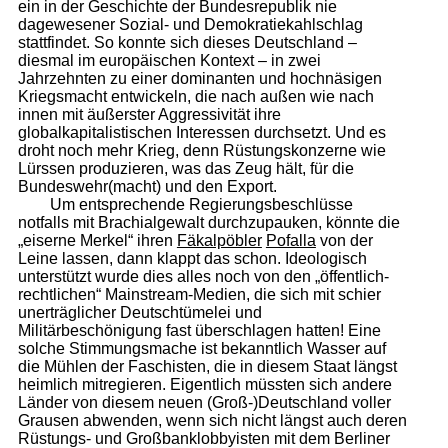
ein in der Geschichte der Bundesrepublik nie
dagewesener Sozial- und Demokratiekahlschlag
stattfindet. So konnte sich dieses Deutschland –
diesmal im europäischen Kontext – in zwei
Jahrzehnten zu einer dominanten und hochnäsigen
Kriegsmacht entwickeln, die nach außen wie nach
innen mit äußerster Aggressivität ihre
globalkapitalistischen Interessen durchsetzt. Und es
droht noch mehr Krieg, denn Rüstungskonzerne wie
Lürssen produzieren, was das Zeug hält, für die
Bundeswehr(macht) und den Export.
Um entsprechende Regierungsbeschlüsse
notfalls mit Brachialgewalt durchzupauken, könnte die
„eiserne Merkel“ ihren
Fäkalpöbler
Pofalla
von der
Leine lassen, dann klappt das schon. Ideologisch
unterstützt wurde dies alles noch von den „öffentlich-
rechtlichen“ Mainstream-Medien, die sich mit schier
unerträglicher Deutschtümelei und
Militärbeschönigung fast überschlagen hatten! Eine
solche Stimmungsmache ist bekanntlich Wasser auf
die Mühlen der Faschisten, die in diesem Staat längst
heimlich mitregieren. Eigentlich müssten sich andere
Länder von diesem neuen (Groß-)Deutschland voller
Grausen abwenden, wenn sich nicht längst auch deren
Rüstungs- und Großbanklobbyisten mit dem Berliner