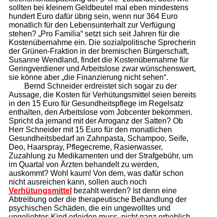
sollten bei kleinem Geldbeutel mal eben mindestens
hundert Euro dafür übrig sein, wenn nur 364 Euro
monatlich für den Lebensunterhalt zur Verfügung
stehen? „Pro Familia“ setzt sich seit Jahren für die
Kostenübernahme ein. Die sozialpolitische Sprecherin
der Grünen-Fraktion in der bremischen Bürgerschaft,
Susanne Wendland, findet die Kostenübernahme für
Geringverdiener und Arbeitslose zwar wünschenswert,
sie könne aber „die Finanzierung nicht sehen“.
Bernd Schneider erdreistet sich sogar zu der
Aussage, die Kosten für Verhütungsmittel seien bereits
in den 15 Euro für Gesundheitspflege im Regelsatz
enthalten, den Arbeitslose vom Jobcenter bekommen.
Spricht da jemand mit der Arroganz der Satten? Ob
Herr Schneider mit 15 Euro für den monatlichen
Gesundheitsbedarf an Zahnpasta, Schampoo, Seife,
Deo, Haarspray, Pflegecreme, Rasierwasser,
Zuzahlung zu Medikamenten und der Strafgebühr, um
im Quartal von Ärzten behandelt zu werden,
auskommt? Wohl kaum! Von dem, was dafür schon
nicht ausreichen kann, sollen auch noch
Verhütungsmittel
bezahlt werden? Ist denn eine
Abtreibung oder die therapeutische Behandlung der
psychischen Schäden, die ein ungewolltes und
ungeliebtes Kind erleiden muss, nicht ganz erheblich