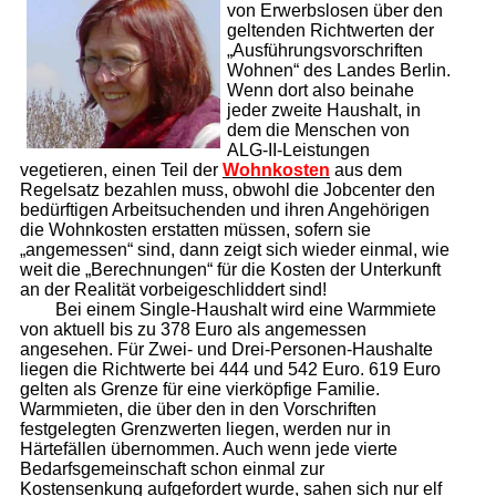
von Erwerbslosen über den
geltenden Richtwerten der
„Ausführungsvorschriften
Wohnen“ des Landes Berlin.
Wenn dort also beinahe
jeder zweite Haushalt, in
dem die Menschen von
ALG-II-Leis­tungen
vegetieren, einen Teil der
Wohnkosten
aus dem
Regelsatz bezahlen muss, obwohl die Jobcenter den
bedürftigen Arbeitsuchenden und ihren Angehörigen
die Wohnkosten erstatten müssen, sofern sie
„angemessen“ sind, dann zeigt sich wieder einmal, wie
weit die „Berechnungen“ für die Kosten der Unterkunft
an der Realität vorbeigeschliddert sind!
Bei einem Single-Haushalt wird eine Warmmiete
von aktuell bis zu 378 Euro als angemessen
angesehen. Für Zwei- und Drei-Personen-Haushalte
liegen die Richtwerte bei 444 und 542 Euro. 619 Euro
gelten als Grenze für eine vierköpfige Familie.
Warmmieten, die über den in den Vorschriften
festgelegten Grenzwerten liegen, werden nur in
Härtefällen übernommen. Auch wenn jede vierte
Bedarfsgemeinschaft schon einmal zur
Kostensenkung aufgefordert wurde, sahen sich nur elf