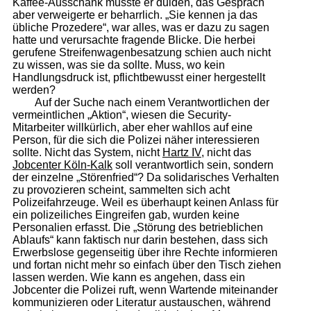
Kaffee-Ausschank musste er dulden, das Gespräch
aber verweigerte er beharrlich. „Sie kennen ja das
übliche Prozedere“, war alles, was er dazu zu sagen
hatte und verursachte fragende Blicke. Die herbei
gerufene Streifenwagenbesatzung schien auch nicht
zu wissen, was sie da sollte. Muss, wo kein
Handlungsdruck ist, pflichtbewusst einer hergestellt
werden?
Auf der Suche nach einem Verantwortlichen der
vermeintlichen „Aktion“, wiesen die Security-
Mitarbeiter willkürlich, aber eher wahllos auf eine
Person, für die sich die Polizei näher interessieren
sollte. Nicht das System, nicht
Hartz IV
, nicht das
Jobcenter Köln-Kalk
soll verantwortlich sein, sondern
der einzelne „Störenfried“? Da solidarisches Verhalten
zu provozieren scheint, sammelten sich acht
Polizeifahrzeuge. Weil es überhaupt keinen Anlass für
ein polizeiliches Eingreifen gab, wurden keine
Personalien erfasst. Die „Störung des betrieblichen
Ablaufs“ kann faktisch nur darin bestehen, dass sich
Erwerbslose gegenseitig über ihre Rechte informieren
und fortan nicht mehr so einfach über den Tisch ziehen
lassen werden. Wie kann es angehen, dass ein
Jobcenter die Polizei ruft, wenn Wartende miteinander
kommunizieren oder Literatur austauschen, während