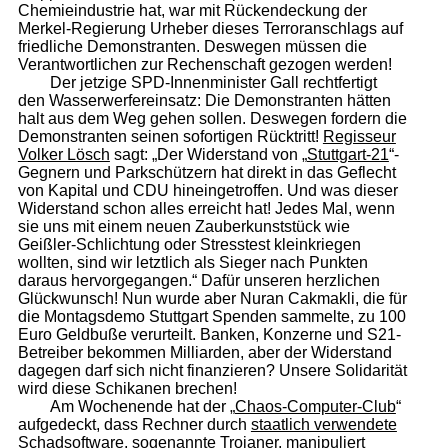
Chemieindustrie hat, war mit Rückendeckung der
Merkel-Regierung Urheber dieses Terroranschlags auf
friedliche Demonstranten. Deswegen müssen die
Verantwortlichen zur Rechenschaft gezogen werden!
Der jetzige SPD-Innenminister Gall rechtfertigt
den Wasserwerfereinsatz: Die Demonstranten hätten
halt aus dem Weg gehen sollen. Deswegen fordern die
Demonstranten seinen sofortigen Rücktritt!
Regisseur
Volker Lösch
sagt: „Der Widerstand von „
Stuttgart-21
“-
Gegnern und Parkschützern hat direkt in das Geflecht
von Kapital und CDU hineingetroffen. Und was dieser
Widerstand schon alles erreicht hat! Jedes Mal, wenn
sie uns mit einem neuen Zauberkunststück wie
Geißler-Schlichtung oder Stresstest kleinkriegen
wollten, sind wir letztlich als Sieger nach Punkten
daraus hervorgegangen.“ Dafür unseren herzlichen
Glückwunsch! Nun wurde aber Nuran Cakmakli, die für
die Montagsdemo Stuttgart Spenden sammelte, zu 100
Euro Geldbuße verurteilt. Banken, Konzerne und S21-
Betreiber bekommen Milliarden, aber der Widerstand
dagegen darf sich nicht finanzieren? Unsere Solidarität
wird diese Schikanen brechen!
Am Wochenende hat der „
Chaos-Computer-Club
“
aufgedeckt, dass Rechner durch
staatlich verwendete
Schadsoftware
, sogenannte
Trojaner
, manipuliert