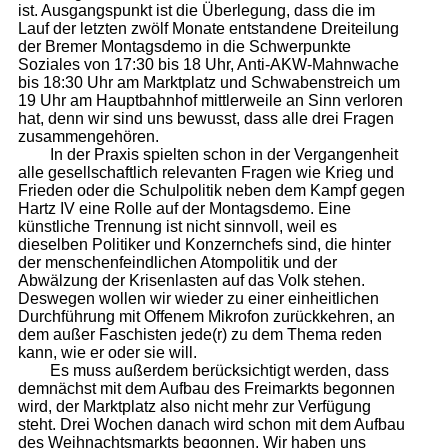
ist. Ausgangspunkt ist die Überlegung, dass die im
Lauf der letzten zwölf Monate entstandene Dreiteilung
der Bremer Montagsdemo in die Schwerpunkte
Soziales von 17:30 bis 18 Uhr, Anti-AKW-Mahnwache
bis 18:30 Uhr am Marktplatz und Schwabenstreich um
19 Uhr am Hauptbahnhof mittlerweile an Sinn verloren
hat, denn wir sind uns bewusst, dass alle drei Fragen
zusammengehören.
In der Praxis spielten schon in der Vergangenheit
alle gesellschaftlich relevanten Fragen wie Krieg und
Frieden oder die Schulpolitik neben dem Kampf gegen
Hartz IV eine Rolle auf der Montagsdemo. Eine
künstliche Trennung ist nicht sinnvoll, weil es
dieselben Politiker und Konzernchefs sind, die hinter
der menschenfeindlichen Atompolitik und der
Abwälzung der Krisenlasten auf das Volk stehen.
Deswegen wollen wir wieder zu einer einheitlichen
Durchführung mit Offenem Mikrofon zurückkehren, an
dem außer Faschisten jede(r) zu dem Thema reden
kann, wie er oder sie will.
Es muss außerdem berücksichtigt werden, dass
demnächst mit dem Aufbau des Freimarkts begonnen
wird, der Marktplatz also nicht mehr zur Verfügung
steht. Drei Wochen danach wird schon mit dem Aufbau
des Weihnachtsmarkts begonnen. Wir haben uns