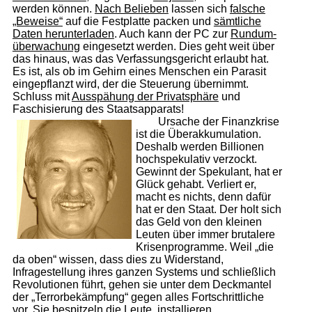
werden können.
Nach Belieben
lassen sich
falsche
„Beweise“
auf die Festplatte packen und
sämtliche
Daten herunterladen
. Auch kann der PC zur
Rund­um­
über­wachung
eingesetzt werden. Dies geht weit über
das hinaus, was das Verfassungsgericht erlaubt hat.
Es ist, als ob im Gehirn eines Menschen ein Parasit
eingepflanzt wird, der die Steuerung übernimmt.
Schluss mit
Ausspähung der Privatsphäre
und
Faschisierung des Staatsapparats!
Ursache der Finanzkrise
ist die Überakkumulation.
Deshalb werden Billionen
hochspekulativ verzockt.
Gewinnt der Spekulant, hat er
Glück gehabt. Verliert er,
macht es nichts, denn dafür
hat er den Staat. Der holt sich
das Geld von den kleinen
Leuten über immer brutalere
Krisenprogramme. Weil „die
da oben“ wissen, dass dies zu Widerstand,
Infragestellung ihres ganzen Systems und schließlich
Revolutionen führt, gehen sie unter dem Deckmantel
der „Terrorbekämpfung“ gegen alles Fortschrittliche
vor. Sie bespitzeln die Leute, installieren