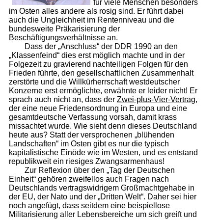
für viele Menschen besonders
im Osten alles andere als rosig sind. Er führt dabei
auch die Ungleichheit im Rentenniveau und die
bundesweite Präkarisierung der
Beschäftigungsverhältnisse an.
Dass der „Anschluss“ der DDR 1990 an den
„Klassenfeind“ dies erst möglich machte und in der
Folgezeit zu gravierend nachteiligen Folgen für den
Frieden führte, den gesellschaftlichen Zusammenhalt
zerstörte und die Willkürherrschaft westdeutscher
Konzerne erst ermöglichte, erwähnte er leider nicht! Er
sprach auch nicht an, dass der
Zwei-plus-Vier-Vertrag
,
der eine neue Friedensordnung in Europa und eine
gesamtdeutsche Verfassung vorsah, damit krass
missachtet wurde. Wie sieht denn dieses Deutschland
heute aus? Statt der versprochenen „blühenden
Landschaften“ im Osten gibt es nur die typisch
kapitalistische Einöde wie im Westen, und es entstand
republikweit ein riesiges Zwangsarmenhaus!
Zur Reflexion über den „Tag der Deutschen
Einheit“ gehören zweifellos auch Fragen nach
Deutschlands vertragswidrigem Großmachtgehabe in
der EU, der Nato und der „Dritten Welt“. Daher sei hier
noch angefügt, dass seitdem eine beispiellose
Militarisierung aller Lebensbereiche um sich greift und