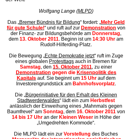
Wolfgang Lange (
MLPD
)
Das „
Bremer Bündnis für Bildung
“ fordert: „
Mehr Geld
für gute Schule!
“ und ruft auf zur
Demonstration
von
der Finanz- zur Bildungsbehörde
am
Donnerstag
,
dem
13. Oktober 2011
. Beginn ist
um
14:30 Uhr
am
Rudolf-Hilferding-Platz.
Die Bewegung „
Echte Demokratie jetzt
“ ruft im Zuge
eines globalen
Protesttags
auch in Bremen für
Samstag
, den
15. Oktober 2011
, zu einer
Demonstration
gegen die
Krisenpolitik des
Kapitals
auf. Sie beginnt um
15 Uhr
auf dem
Investorengrundstück am
Bahnhofsvorplatz
.
Die „
Bürgerinitiative für den Erhalt des Kleinen
Stadtwerderwaldes
“ lädt ein zum
Herbstfest
anlässlich der Einweihung eines „Mahnmals gegen
Baumfrevel“ am
Sonntag
, dem
16. Oktober 2011
von
14 bis 17 Uhr
an der
Kleinen Weser
in Höhe der
„Umgedrehten Kommode“.
Die MLPD lädt ein zur
Vorstellung
des Buches