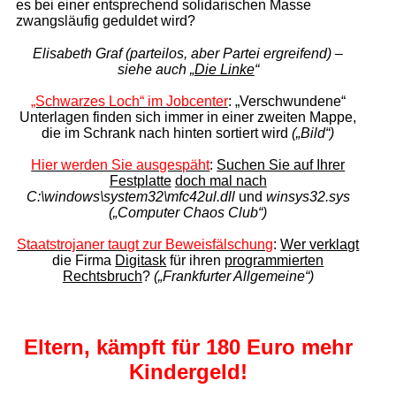
es bei einer entsprechend solidarischen Masse
zwangsläufig geduldet wird?
Elisabeth Graf (parteilos, aber Partei ergreifend) –
siehe auch „
Die Linke
“
„Schwarzes Loch“ im Jobcenter
: „Verschwundene“
Unterlagen finden sich immer in einer zweiten Mappe,
die im Schrank nach hinten sortiert wird
(„Bild“)
Hier werden Sie ausgespäht
:
Suchen Sie auf Ihrer
Festplatte
doch mal nach
C:\windows\system32\mfc42ul.dll
und
winsys32.sys
(„Computer Chaos Club“)
Staatstrojaner taugt zur Beweisfälschung
:
Wer verklagt
die Firma
Digitask
für ihren
programmierten
Rechtsbruch
?
(„Frankfurter Allgemeine“)
Eltern, kämpft für
180 Euro mehr
Kindergeld!