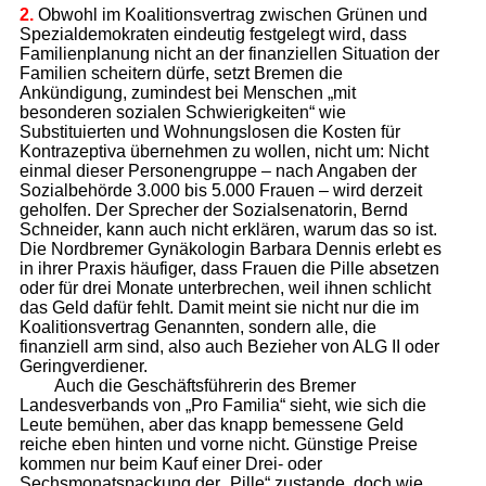
2.
Obwohl im Koalitionsvertrag zwischen Grünen und
Spezialdemokraten eindeutig festgelegt wird, dass
Familienplanung nicht an der finanziellen Situation der
Familien scheitern dürfe, setzt Bremen die
Ankündigung, zumindest bei Menschen „mit
besonderen sozialen Schwierigkeiten“ wie
Substituierten und Wohnungslosen die Kosten für
Kontrazeptiva übernehmen zu wollen, nicht um: Nicht
einmal dieser Personengruppe – nach Angaben der
Sozialbehörde 3.000 bis 5.000 Frauen – wird derzeit
geholfen. Der Sprecher der Sozialsenatorin, Bernd
Schneider, kann auch nicht erklären, warum das so ist.
Die Nordbremer Gynäkologin Barbara Dennis erlebt es
in ihrer Praxis häufiger, dass Frauen die Pille absetzen
oder für drei Monate unterbrechen, weil ihnen schlicht
das Geld dafür fehlt. Damit meint sie nicht nur die im
Koalitionsvertrag Genannten, sondern alle, die
finanziell arm sind, also auch Bezieher von ALG II oder
Geringverdiener.
Auch die Geschäftsführerin des Bremer
Landesverbands von „Pro Familia“ sieht, wie sich die
Leute bemühen, aber das knapp bemessene Geld
reiche eben hinten und vorne nicht. Günstige Preise
kommen nur beim Kauf einer Drei- oder
Sechsmonatspackung der „Pille“ zustande, doch wie