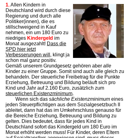
1.
Allen Kindern in
Deutschland wird durch diese
Regierung und durch alle
Politiker(innen), die es
stillschweigend in Kauf
nehmen, ein um 180 Euro zu
niedriges
Kindergeld
im
Monat ausgezahlt!
Dass die
SPD hier jetzt
Verbesserungen will
, klingt ja
schon mal ganz positiv.
Gemäß unserem Grundgesetz gehören aber
alle
Kinder zu einer Gruppe. Somit sind auch alle gleich zu
behandeln. Der steuerliche Freibetrag für die Punkte
Erziehung, Betreuung und Bildung beläuft sich pro
Kind und Jahr auf 2.160 Euro, zusätzlich zum
steuerlichen Existenzminimum
.
Wenn sich das
sächliche Existenzminimum
eines
jeden Steuerpflichtigen aus dem Sozialgesetzbuch II
ableitet, dann hat das im Umkehrschluss genauso für
die Bereiche Erziehung, Betreuung und Bildung zu
gelten. Dies bedeutet, dass für jedes Kind in
Deutschland sofort das Kindergeld um 180 Euro im
Monat erhöht werden muss! Für Kinder, deren Eltern
auf Sozialtransfers angewiesen sind, muss dieser