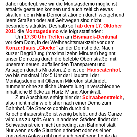
daher überlegt, wie wir die Montagsdemo möglichst
attraktiv gestalten können und auch zeitlich etwas
straffen, denn Mini-Demonstrationen durch weitgehend
leere Straßen oder auf Gehwegen sind nicht
besonders attraktiv. Deshalb soll
ab dem 17. Oktober
2011
die
Montagsdemo
wie folgt stattfinden:
Um
17:30 Uhr Treffen
am
Bismarck-Denkmal
vor dem Dom, in der Weihnachtsmarktzeit vor dem
Konzerthaus „Glocke“
an der Domsheide. Nach
kurzer Begrüßung (maximal zehn Minuten) beginnt
unser Demozug durch die belebte Obernstraße, mit
unserem neuen, auffallenden Transparent und
Ansagen durchs Mikrofon. Ziel ist der
Hanseatenhof
,
wo bis maximal 18:45 Uhr der Hauptteil der
Montagsdemo mit Offenem Mikrofon stattfindet,
nunmehr ohne zeitliche Unterteilung in verschiedene
inhaltliche Blöcke zu Hartz IV und Atomkraft.
Zum Abschluss erfolgt hier der
Schwabenstreich
,
also nicht mehr wie bisher nach einer Demo zum
Bahnhof. Die Strecke dorthin durch die
Knochenhauerstraße ist wenig belebt, und das Ganze
wird uns zu spät. Auch in anderen Städten findet der
Schwabenstreich nicht unbedingt am Bahnhof statt.
Nur wenn es die Situation erfordert oder es einen
konkreten Anlass gibt und auch genügend Leute da