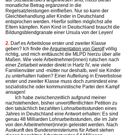
monatliche Betrag ergänzend in die
Regelsatzleistungen einfließen. Nur so kann der
Gleichbehandlung aller Kinder in Deutschland
entsprochen werden. Hierfür sollten möglichst alle
Eltern kämpfen. Kein Kind in Deutschland braucht die
Bildungsblendgranate einer Ursula von der Leyen!
2.
Darf es Arbeitslose erster und zweiter Klasse
geben? Ich finde die
Argumen­tation von Gerolf
völlig
richtig, und mich enttäuscht die MLPD hierzu über alle
Ma­ßen. Wie viele Arbeitnehmer(innen) rutschen nach
einer Zeitarbeit wieder direkt in Hartz IV, wie viele
Familienväter und -mütter nur deshalb, weil sie Kinder
zu unterhalten haben? Einer Aufteilung in Erwerbslose
erster und zweiter Klasse muss doch zumindest eine
sozialistische oder kommunistische Partei den Kampf
ansagen!
Ich habe zwischenzeitlich aufgrund meiner
nachstehenden, bisher unveröffentlichten Petition zu
den tatsächlich bezahlten Lohnarbeitsstunden eines
Jahres in Deutschland eine Antwort erhalten: Es sind
genau 48 Milliarden Lohnarbeitsstunden, die im Jahr
von den Arbeitnehmer(inne)n geleistet werden. Nach
Auskunft des Bundesministeriums für Arbeit stehen