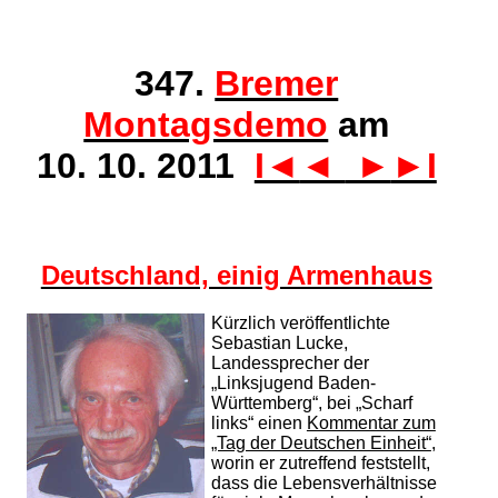
347.
Bremer
Montagsdemo
am
10. 10. 2011
I◄
◄
►
►I
Deutschland, einig Armenhaus
Kürzlich veröffentlichte
Sebastian Lucke,
Landessprecher der
„Linksjugend Baden-
Württemberg“, bei „Scharf
links“ einen
Kommentar zum
„Tag der Deutschen Einheit“
,
worin er zutreffend feststellt,
dass die Lebensverhältnisse