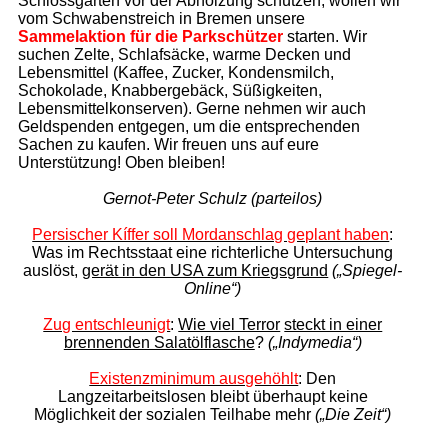
Schlossgarten vor der Abholzung schützen, wollen wir
vom Schwabenstreich in Bremen unsere
Sammelaktion für die Parkschützer
starten. Wir
suchen Zelte, Schlafsäcke, warme Decken und
Lebensmittel (Kaffee, Zucker, Kondensmilch,
Schokolade, Knabbergebäck, Süßigkeiten,
Lebensmittelkonserven). Gerne nehmen wir auch
Geldspenden entgegen, um die entsprechenden
Sachen zu kaufen. Wir freuen uns auf eure
Unterstützung! Oben bleiben!
Gernot-Peter Schulz (parteilos)
Persischer Kíffer soll Mordanschlag geplant haben
:
Was
im Rechtsstaat eine richterliche Untersuchung
auslöst,
gerät in den USA zum Kriegsgrund
(„Spiegel-
Online“)
Zug entschleunigt
:
Wie viel Terror
steckt in einer
brennenden Salatölflasche
?
(„Indymedia“)
Existenzminimum ausgehöhlt
: Den
Langzeitarbeitslosen bleibt überhaupt keine
Möglichkeit der sozialen Teilhabe mehr
(„Die Zeit“)