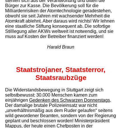
stehlen sich aus der Verantwortung und bitten die
Bürger zur Kasse. Die Bevölkerung soll für die
Milliardenrisiken der Atomtechnologie geradestehen,
obwohl sie seit Jahren mit wachsender Mehrheit die
Atomkraft ablehnt. Aber daraus wird nichts! Wir lehnen
eine staatliche Stiftung konsequent ab. Die sofortige
Stilllegung aller AKWs weltweit ist notwendig, und sie
muss auf Kosten der Betreiber finanziert werden!
Harald Braun
Staatstrojaner,
Staatsterror,
Staatsraubzüge
Die Widerstandsbewegung in Stuttgart zeigt sich
selbstbewusst: 30.000 Menschen kamen zum
einjährigen
Gedenken des Schwarzen Donnerstags
.
Der damalige brutale Polizeieinsatz war nicht
„unverhältnismäßig aus dem Ruder gelaufen“ seitens
wild gewordener Beamten, sondern von der Regierung
geplant und beschlossen worden! Ministerpräsident
Mappus, der heute einen Chefposten in der