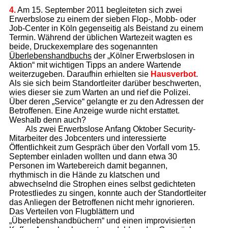
4.
Am 15. September 2011 begleiteten sich zwei
Erwerbslose zu einem der sieben Flop-, Mobb- oder
Job-Center in Köln gegenseitig als Beistand zu einem
Termin. Während der üblichen Wartezeit wagten es
beide, Druckexemplare des sogenannten
Überlebenshandbuchs
der „Kölner Erwerbslosen in
Aktion“ mit wichtigen Tipps an andere Wartende
weiterzugeben. Daraufhin erhielten sie
Hausverbot
.
Als sie sich beim Standortleiter darüber beschwerten,
wies dieser sie zum Warten an und rief die Polizei.
Über deren „Service“ gelangte er zu den Adressen der
Betroffenen. Eine Anzeige wurde nicht erstattet.
Weshalb denn auch?
Als zwei Erwerbslose Anfang Oktober Security-
Mitarbeiter des Jobcenters und interessierte
Öffentlichkeit zum Gespräch über den Vorfall vom 15.
September einladen wollten und dann etwa 30
Personen im Wartebereich damit begannen,
rhythmisch in die Hände zu klatschen und
abwechselnd die Strophen eines selbst gedichteten
Protestliedes zu singen, konnte auch der Standortleiter
das Anliegen der Betroffenen nicht mehr ignorieren.
Das Verteilen von Flugblättern und
„Überlebenshandbüchern“ und einen improvisierten