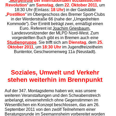
„
Morgenröte
der internationalen sozialistischen
Revolution
“ am
Samstag
, dem
22. Oktober 2011
, um
18:30 Uhr (Einlass:
18 Uhr
) in der Gaststätte
„
Postillion
“ im Obergeschoss des Bremer Sport-Clubs
in der Werderstraße 66 (nahe der „Umgedrehten
Kommode“). Der Eintritt beträgt zwei, ermäßigt einen
Euro. Referent ist
Joachim Griesbaum
,
Landesvorsitzender der MLPD Nord-West. Zum
vorgestellten Buch gibt es in Bremen auch eine
Studiengruppe
. Sie trifft sich am
Dienstag
, dem
25.
Oktober 2011
, um
18:30 Uhr
im Jugendfreizeitheim
Buntentor, Geschwornenweg 11a (Neustadt).
Soziales, Umwelt und Verkehr
stehen weiterhin im Brennpunkt
Auf der 347. Montagsdemo haben wir, was unsere
weiteren Veranstaltungen und den Schwabenstreich
anbelangt, einvernehmlich ohne Gegenstimmen im
Wesentlichen ein Konzept beschlossen, das am 26.
September 2011 von den zwölf Teilnehmern einer
Beratungsrunde im Seemannsheim vorbereitet worden