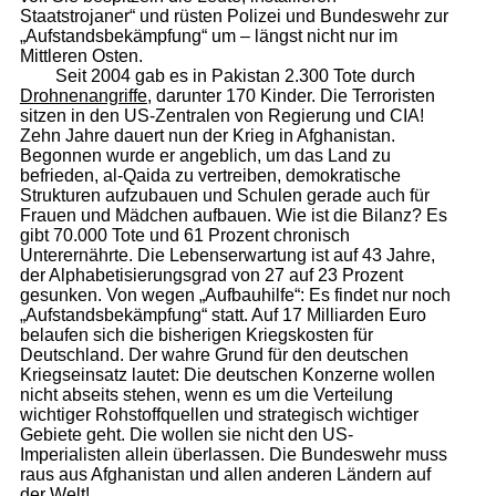
Staatstrojaner“ und rüsten Polizei und Bundeswehr zur
„Aufstandsbekämpfung“ um – längst nicht nur im
Mittleren Osten.
Seit 2004 gab es in Pakistan 2.300 Tote durch
Drohnenangriffe
, darunter 170 Kinder. Die Terroristen
sitzen in den US-Zentralen von Regierung und CIA!
Zehn Jahre dauert nun der Krieg in Afghanistan.
Begonnen wurde er angeblich, um das Land zu
befrieden, al-Qaida zu vertreiben, demokratische
Strukturen aufzubauen und Schulen gerade auch für
Frauen und Mädchen aufbauen. Wie ist die Bilanz? Es
gibt 70.000 Tote und 61 Prozent chronisch
Unterernährte. Die Lebenserwartung ist auf 43 Jahre,
der Alphabetisierungsgrad von 27 auf 23 Prozent
gesunken. Von wegen „Aufbauhilfe“: Es findet nur noch
„Aufstandsbekämpfung“ statt. Auf 17 Milliarden Euro
belaufen sich die bisherigen Kriegskosten für
Deutschland. Der wahre Grund für den deutschen
Kriegseinsatz lautet: Die deutschen Konzerne wollen
nicht abseits stehen, wenn es um die Verteilung
wichtiger Rohstoffquellen und strategisch wichtiger
Gebiete geht. Die wollen sie nicht den US-
Imperialisten allein überlassen. Die Bundeswehr muss
raus aus Afghanistan und allen anderen Ländern auf
der Welt!