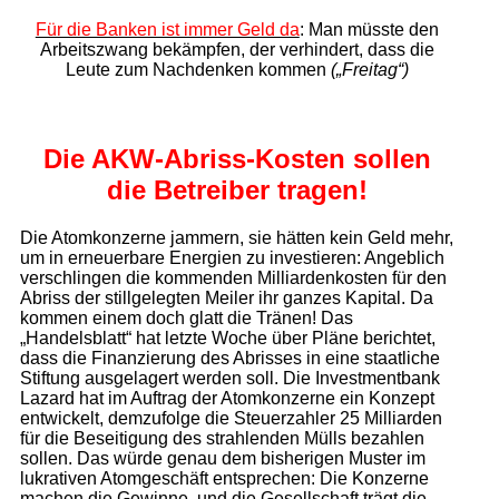
Für die Banken ist immer Geld da
: Man müsste den
Arbeitszwang bekämpfen, der verhindert, dass die
Leute zum Nachdenken kommen
(„Freitag“)
Die AKW-Abriss-Kosten
sollen
die Betreiber tragen!
Die Atomkonzerne jammern, sie hätten kein Geld mehr,
um in erneuerbare Energien zu investieren: Angeblich
verschlingen die kommenden Milliardenkosten für den
Abriss der stillgelegten Meiler ihr ganzes Kapital. Da
kommen einem doch glatt die Tränen! Das
„Handelsblatt“ hat letzte Woche über Pläne berichtet,
dass die Finanzierung des Abrisses in eine staatliche
Stiftung ausgelagert werden soll. Die Investmentbank
Lazard hat im Auftrag der Atomkonzerne ein Konzept
entwickelt, demzufolge die Steuerzahler 25 Milliarden
für die Beseitigung des strahlenden Mülls bezahlen
sollen. Das würde genau dem bisherigen Muster im
lukrativen Atomgeschäft entsprechen: Die Konzerne
machen die Gewinne, und die Gesellschaft trägt die