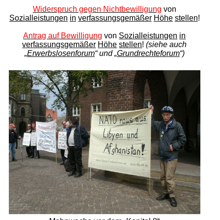
Widerspruch gegen Nichtbewilligung
von
Sozialleistungen
in
verfassungsgemäßer
Höhe
stellen
!
Antrag auf Bewilligung
von
Sozialleistungen
in
verfassungsgemäßer
Höhe
stellen
!
(siehe auch
„
Erwerbslosenforum
“ und „
Grundrechteforum
“)