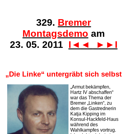
329.
Bremer
Montagsdemo
am
23. 05. 2011
I◄
◄
►
►I
„Die Linke“ untergräbt sich selbst
„Armut bekämpfen,
Hartz IV abschaffen“
war das Thema der
Bremer „Linken“, zu
dem die Gastrednerin
Katja Kipping im
Konsul-Hackfeld-Haus
während des
Wahlkampfes vortrug.