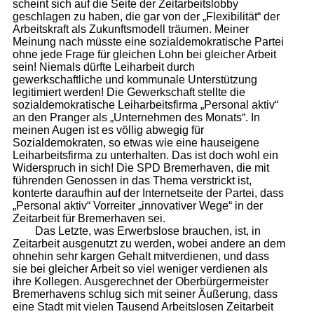
scheint sich auf die Seite der Zeitarbeitslobby
geschlagen zu haben, die gar von der „Flexibilität“ der
Arbeitskraft als Zukunftsmodell träumen. Meiner
Meinung nach müsste eine sozialdemokratische Partei
ohne jede Frage für gleichen Lohn bei gleicher Arbeit
sein! Niemals dürfte Leiharbeit durch
gewerkschaftliche und kommunale Unterstützung
legitimiert werden! Die Gewerkschaft stellte die
sozialdemokratische Leiharbeitsfirma „Personal aktiv“
an den Pranger als „Unternehmen des Monats“. In
meinen Augen ist es völlig abwegig für
Sozialdemokraten, so etwas wie eine hauseigene
Leiharbeitsfirma zu unterhalten. Das ist doch wohl ein
Widerspruch in sich! Die SPD Bremerhaven, die mit
führenden Genossen in das Thema verstrickt ist,
konterte daraufhin auf der Internetseite der Partei, dass
„Personal aktiv“ Vorreiter „innovativer Wege“ in der
Zeitarbeit für Bremerhaven sei.
Das Letzte, was Erwerbslose brauchen, ist, in
Zeitarbeit ausgenutzt zu werden, wobei andere an dem
ohnehin sehr kargen Gehalt mitverdienen, und dass
sie bei gleicher Arbeit so viel weniger verdienen als
ihre Kollegen. Ausgerechnet der Oberbürgermeister
Bremerhavens schlug sich mit seiner Äußerung, dass
eine Stadt mit vielen Tausend Arbeitslosen Zeitarbeit