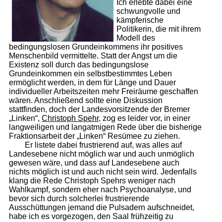
Ich erlebte dabei eine
schwungvolle und
kämpferische
Politikerin, die mit ihrem
Modell des
bedingungslosen Grundeinkommens ihr positives
Menschenbild vermittelte. Statt der Angst um die
Existenz soll durch das bedingungslose
Grundeinkommen ein selbstbestimmtes Leben
ermöglicht werden, in dem für Länge und Dauer
individueller Arbeitszeiten mehr Freiräume geschaffen
wären. Anschließend sollte eine Diskussion
stattfinden, doch der Landesvorsitzende der Bremer
„Linken“,
Christoph Spehr
, zog es leider vor, in einer
langweiligen und langatmigen Rede über die bisherige
Fraktionsarbeit der „Linken“ Resümee zu ziehen.
Er listete dabei frustrierend auf, was alles auf
Landesebene nicht möglich war und auch unmöglich
gewesen wäre, und dass auf Landesebene auch
nichts möglich ist und auch nicht sein wird. Jedenfalls
klang die Rede Christoph Spehrs weniger nach
Wahlkampf, sondern eher nach Psychoanalyse, und
bevor sich durch solcherlei frustrierende
Ausschüttungen jemand die Pulsadern aufschneidet,
habe ich es vorgezogen, den Saal frühzeitig zu