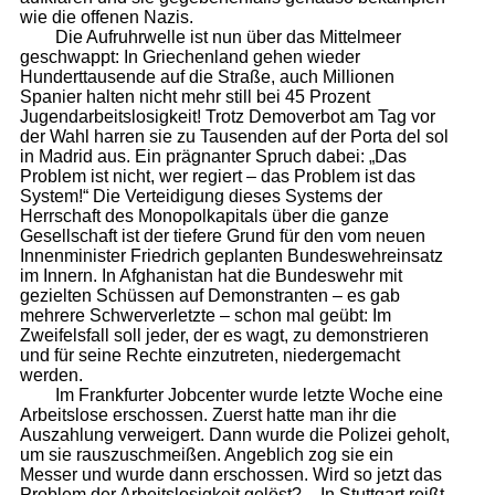
wie die offenen Nazis.
Die Aufruhrwelle ist nun über das Mittelmeer
geschwappt: In Griechenland gehen wieder
Hunderttausende auf die Straße, auch Millionen
Spanier halten nicht mehr still bei 45 Prozent
Jugendarbeitslosigkeit! Trotz Demoverbot am Tag vor
der Wahl harren sie zu Tausenden auf der Porta del sol
in Madrid aus. Ein prägnanter Spruch dabei: „Das
Problem ist nicht, wer regiert – das Problem ist das
System!“ Die Verteidigung dieses Systems der
Herrschaft des Monopolkapitals über die ganze
Gesellschaft ist der tiefere Grund für den vom neuen
Innenminister Friedrich geplanten Bundeswehreinsatz
im Innern. In Afghanistan hat die Bundeswehr mit
gezielten Schüssen auf Demonstranten – es gab
mehrere Schwerverletzte – schon mal geübt: Im
Zweifelsfall soll jeder, der es wagt, zu demonstrieren
und für seine Rechte einzutreten, niedergemacht
werden.
Im Frankfurter Jobcenter wurde letzte Woche eine
Arbeitslose erschossen. Zuerst hatte man ihr die
Auszahlung verweigert. Dann wurde die Polizei geholt,
um sie rauszuschmeißen. Angeblich zog sie ein
Messer und wurde dann erschossen. Wird so jetzt das
Problem der Arbeitslosigkeit gelöst? – In Stuttgart reißt