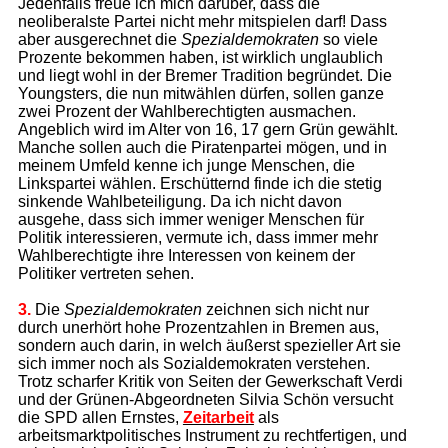
Jedenfalls freue ich mich darüber, dass die
neoliberalste Partei nicht mehr mitspielen darf! Dass
aber ausgerechnet die
Spezialdemokraten
so viele
Prozente bekommen haben, ist wirklich unglaublich
und liegt wohl in der Bremer Tradition begründet. Die
Youngsters, die nun mitwählen dürfen, sollen ganze
zwei Prozent der Wahlberechtigten ausmachen.
Angeblich wird im Alter von 16, 17 gern Grün gewählt.
Manche sollen auch die Piratenpartei mögen, und in
meinem Umfeld kenne ich junge Menschen, die
Linkspartei wählen. Erschütternd finde ich die stetig
sinkende Wahlbeteiligung. Da ich nicht davon
ausgehe, dass sich immer weniger Menschen für
Politik interessieren, vermute ich, dass immer mehr
Wahlberechtigte ihre Interessen von keinem der
Politiker vertreten sehen.
3.
Die
Spezialdemokraten
zeichnen sich nicht nur
durch unerhört hohe Prozentzahlen in Bremen aus,
sondern auch darin, in welch äußerst spezieller Art sie
sich immer noch als Sozialdemokraten verstehen.
Trotz scharfer Kritik von Seiten der Gewerkschaft Verdi
und der Grünen-Abgeordneten Silvia Schön versucht
die SPD allen Ernstes,
Zeitarbeit
als
arbeitsmarktpolitisches Instrument zu rechtfertigen, und