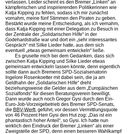
verlassen. Leider scheint es den Bremer „Linken“ an
kämpferischen und inspirierenden Politikerinnen wie
Katja Kipping zu fehlen, sodass ich mir zunächst
vornahm, meine fünf Stimmen den Piraten zu geben.
Bestärkt wurde meine Entscheidung, als ich vernahm,
dass Katja Kipping mit einer Delegation zu Besuch in
der Zentrale der „Solidarischen Hilfe“ in der
Godehardstraße war und dort ein „sehr interessantes
Gespräch“ mit Silke Lieder hatte, aus dem sich
eventuell „etwas gemeinsam entwickeln“ ließe.
Es gruselte mich bei dem Gedanken, dass sich
zwischen Katja Kipping und Silke Lieder etwas
gemeinsam entwickeln lassen könnte, denn eigentlich
sollte dann auch Bremens SPD-Sozialsenatorin
Ingelore Rosenkoetter mit dabei sein, die ja am
Geldhahn der „Solidarischen Hilfe“ dreht
beziehungsweise die Gelder aus dem „Europäischen
Sozialfonds“ für diesen Beratungsverein bewilligt.
Dann wurde auch noch Gregor Gysi durch den Ein-
Euro-Job-Vorzeigebetrieb des Bremer SPD-Senats,
die
BBV-Werft
, geführt, vor dessen Vermittlungsquote
von 46 Prozent Herr Gysi den Hut zog: „Das ist ein
phantastisch hoher Anteil“, so Gysi. Ich hatte nun
wirklich den Eindruck der Bremer „Linken“ als einer
Zweigstelle der SPD, denn einen besseren Wahlkampf