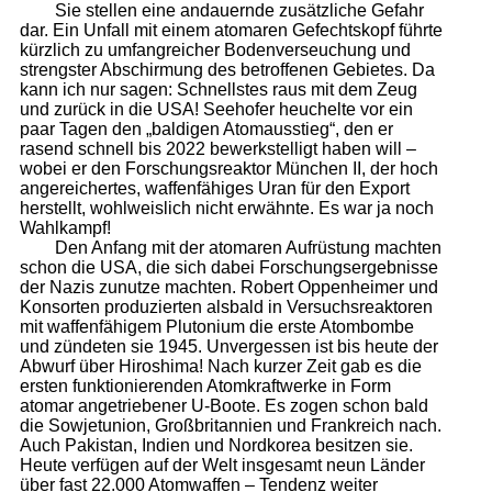
Sie stellen eine andauernde zusätzliche Gefahr
dar. Ein Unfall mit einem atomaren Gefechtskopf führte
kürzlich zu umfangreicher Bodenverseuchung und
strengster Abschirmung des betroffenen Gebietes. Da
kann ich nur sagen: Schnellstes raus mit dem Zeug
und zurück in die USA! Seehofer heuchelte vor ein
paar Tagen den „baldigen Atomausstieg“, den er
rasend schnell bis 2022 bewerkstelligt haben will –
wobei er den Forschungsreaktor München II, der hoch
angereichertes, waffenfähiges Uran für den Export
herstellt, wohlweislich nicht erwähnte. Es war ja noch
Wahlkampf!
Den Anfang mit der atomaren Aufrüstung machten
schon die USA, die sich dabei Forschungsergebnisse
der Nazis zunutze machten. Robert Oppenheimer und
Konsorten produzierten alsbald in Versuchsreaktoren
mit waffenfähigem Plutonium die erste Atombombe
und zündeten sie 1945. Unvergessen ist bis heute der
Abwurf über Hiroshima! Nach kurzer Zeit gab es die
ersten funktionierenden Atomkraftwerke in Form
atomar angetriebener U-Boote. Es zogen schon bald
die Sowjetunion, Großbritannien und Frankreich nach.
Auch Pakistan, Indien und Nordkorea besitzen sie.
Heute verfügen auf der Welt insgesamt neun Länder
über fast 22.000 Atomwaffen – Tendenz weiter