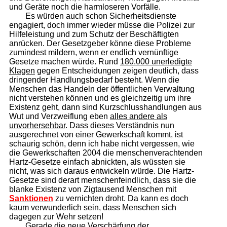
und Geräte noch die harmloseren Vorfälle.
Es würden auch schon Sicherheitsdienste
engagiert, doch immer wieder müsse die Polizei zur
Hilfeleistung und zum Schutz der Beschäftigten
anrücken. Der Gesetzgeber könne diese Probleme
zumindest mildern, wenn er endlich vernünftige
Gesetze machen würde. Rund
180.000 unerledigte
Klagen
gegen Entscheidungen zeigen deutlich, dass
dringender Handlungsbedarf besteht. Wenn die
Menschen das Handeln der öffentlichen Verwaltung
nicht verstehen können und es gleichzeitig um ihre
Existenz geht, dann sind Kurzschlusshandlungen aus
Wut und Verzweiflung eben
alles andere als
unvorhersehbar
. Dass dieses Verständnis nun
ausgerechnet von einer Gewerkschaft kommt, ist
schaurig schön, denn ich habe nicht vergessen, wie
die Gewerkschaften 2004 die menschenverachtenden
Hartz-Gesetze einfach abnickten, als wüssten sie
nicht, was sich daraus entwickeln würde. Die Hartz-
Gesetze sind derart menschenfeindlich, dass sie die
blanke Existenz von Zigtausend Menschen mit
Sanktionen
zu vernichten droht. Da kann es doch
kaum verwunderlich sein, dass Menschen sich
dagegen zur Wehr setzen!
Gerade die neue Verschärfung der