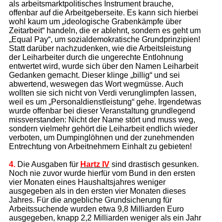
als arbeitsmarktpolitisches Instrument brauche,
offenbar auf die Arbeitgeberseite. Es kann sich hierbei
wohl kaum um „ideologische Grabenkämpfe über
Zeitarbeit“ handeln, die er ablehnt, sondern es geht um
„Equal Pay“, um sozialdemokratische Grundprinzipien!
Statt darüber nachzudenken, wie die Arbeitsleistung
der Leiharbeiter durch die ungerechte Entlohnung
entwertet wird, wurde sich über den Namen Leiharbeit
Gedanken gemacht. Dieser klinge „billig“ und sei
abwertend, weswegen das Wort wegmüsse. Auch
wollten sie sich nicht von Verdi verunglimpfen lassen,
weil es um „Personaldienstleistung“ gehe. Irgendetwas
wurde offenbar bei dieser Veranstaltung grundlegend
missverstanden: Nicht der Name stört und muss weg,
sondern vielmehr gehört die Leiharbeit endlich wieder
verboten, um Dumpinglöhnen und der zunehmenden
Entrechtung von Arbeitnehmern Einhalt zu gebieten!
4.
Die Ausgaben für
Hartz IV
sind drastisch gesunken.
Noch nie zuvor wurde hierfür vom Bund in den ersten
vier Monaten eines Haushaltsjahres weniger
ausgegeben als in den ersten vier Monaten dieses
Jahres. Für die angebliche Grundsicherung für
Arbeitssuchende wurden etwa 9,8 Milliarden Euro
ausgegeben, knapp 2,2 Milliarden weniger als ein Jahr