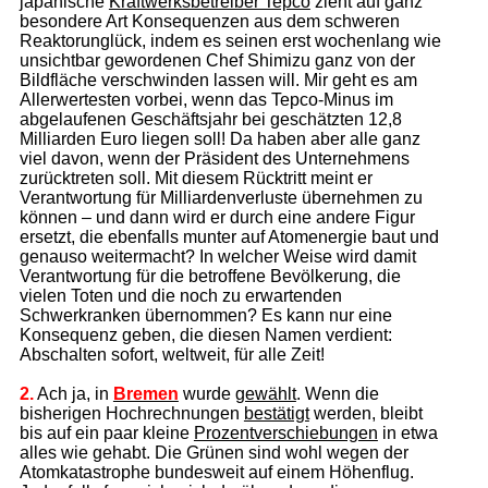
japanische
Kraftwerksbetreiber Tepco
zieht auf ganz
besondere Art Konsequenzen aus dem schweren
Reaktorunglück, indem es seinen erst wochenlang wie
unsichtbar gewordenen Chef Shimizu ganz von der
Bildfläche verschwinden lassen will. Mir geht es am
Allerwertesten vorbei, wenn das Tepco-Minus im
abgelaufenen Geschäftsjahr bei geschätzten 12,8
Milliarden Euro liegen soll! Da haben aber alle ganz
viel davon, wenn der Präsident des Unternehmens
zurücktreten soll. Mit diesem Rücktritt meint er
Verantwortung für Milliardenverluste übernehmen zu
können – und dann wird er durch eine andere Figur
ersetzt, die ebenfalls munter auf Atomenergie baut und
genauso weitermacht? In welcher Weise wird damit
Verantwortung für die betroffene Bevölkerung, die
vielen Toten und die noch zu erwartenden
Schwerkranken übernommen? Es kann nur eine
Konsequenz geben, die diesen Namen verdient:
Abschalten sofort, weltweit, für alle Zeit!
2.
Ach ja, in
Bremen
wurde
gewählt
. Wenn die
bisherigen Hochrechnungen
be­stä­tigt
werden, bleibt
bis auf ein paar kleine
Prozentverschiebungen
in etwa
alles wie gehabt. Die Grünen sind wohl wegen der
Atomkatastrophe bundesweit auf einem Höhenflug.