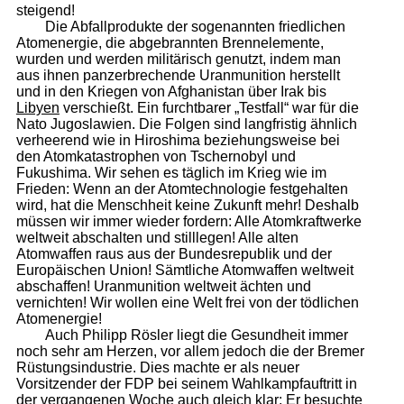
steigend!
Die Abfallprodukte der sogenannten friedlichen
Atomenergie, die abgebrannten Brennelemente,
wurden und werden militärisch genutzt, indem man
aus ihnen panzerbrechende Uranmunition herstellt
und in den Kriegen von Afghanistan über Irak bis
Libyen
verschießt. Ein furchtbarer „Testfall“ war für die
Nato Jugoslawien. Die Folgen sind langfristig ähnlich
verheerend wie in Hiroshima beziehungsweise bei
den Atomkatastrophen von Tschernobyl und
Fukushima. Wir sehen es täglich im Krieg wie im
Frieden: Wenn an der Atomtechnologie festgehalten
wird, hat die Menschheit keine Zukunft mehr! Deshalb
müssen wir immer wieder fordern: Alle Atomkraftwerke
weltweit abschalten und stilllegen! Alle alten
Atomwaffen raus aus der Bundesrepublik und der
Europäischen Union! Sämtliche Atomwaffen weltweit
abschaffen! Uranmunition weltweit ächten und
vernichten! Wir wollen eine Welt frei von der tödlichen
Atomenergie!
Auch Philipp Rösler liegt die Gesundheit immer
noch sehr am Herzen, vor allem jedoch die der Bremer
Rüstungsindustrie. Dies machte er als neuer
Vorsitzender der FDP bei seinem Wahlkampfauftritt in
der vergangenen Woche auch gleich klar: Er besuchte