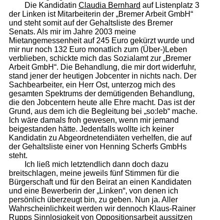
Die Kandidatin
Claudia Bernhard
auf Listenplatz 3
der Linken ist Mitarbeiterin der „Bremer Arbeit GmbH“
und steht somit auf der Gehaltsliste des Bremer
Senats. Als mir im Jahre 2003 meine
Mietangemessenheit auf 245 Euro gekürzt wurde und
mir nur noch 132 Euro monatlich zum (Über-)Leben
verblieben, schickte mich das Sozialamt zur „Bremer
Arbeit GmbH“. Die Behandlung, die mir dort widerfuhr,
stand jener der heutigen Jobcenter in nichts nach. Der
Sachbearbeiter, ein Herr Ost, unterzog mich des
gesamten Spektrums der demütigenden Behandlung,
die den Jobcentern heute alle Ehre macht. Das ist der
Grund, aus dem ich die Begleitung bei „so:leb“ mache.
Ich wäre damals froh gewesen, wenn mir jemand
beigestanden hätte. Jedenfalls wollte ich keiner
Kandidatin zu Abgeordnetendiäten verhelfen, die auf
der Gehaltsliste einer von Henning Scherfs GmbHs
steht.
Ich ließ mich letztendlich dann doch dazu
breitschlagen, meine jeweils fünf Stimmen für die
Bürgerschaft und für den Beirat an einen Kandidaten
und eine Bewerberin der „Linken“, von denen ich
persönlich überzeugt bin, zu geben. Nun ja. Aller
Wahrscheinlichkeit werden wir dennoch Klaus-Rainer
Rupps Sinnlosigkeit von Oppositionsarbeit aussitzen