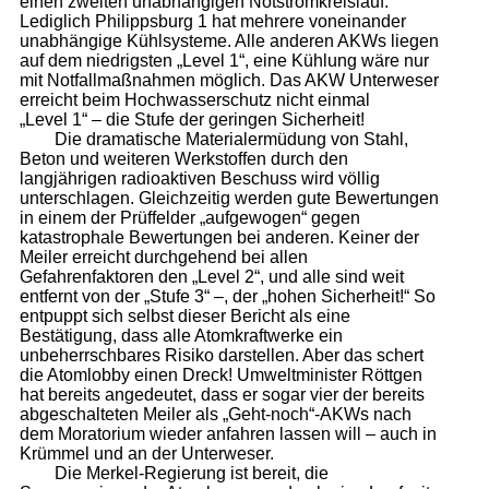
einen zweiten unabhängigen Notstromkreislauf.
Lediglich Philippsburg 1 hat mehrere voneinander
unabhängige Kühlsysteme. Alle anderen AKWs liegen
auf dem niedrigsten „Level 1“, eine Kühlung wäre nur
mit Notfallmaßnahmen möglich. Das AKW Unterweser
erreicht beim Hochwasserschutz nicht einmal
„Level 1“ – die Stufe der geringen Sicherheit!
Die dramatische Materialermüdung von Stahl,
Beton und weiteren Werkstoffen durch den
langjährigen radioaktiven Beschuss wird völlig
unterschlagen. Gleichzeitig werden gute Bewertungen
in einem der Prüffelder „aufgewogen“ gegen
katastrophale Bewertungen bei anderen. Keiner der
Meiler erreicht durchgehend bei allen
Gefahrenfaktoren den „Level 2“, und alle sind weit
entfernt von der „Stufe 3“ –, der „hohen Sicherheit!“ So
entpuppt sich selbst dieser Bericht als eine
Bestätigung, dass alle Atomkraftwerke ein
unbeherrschbares Risiko darstellen. Aber das schert
die Atomlobby einen Dreck! Umweltminister Röttgen
hat bereits angedeutet, dass er sogar vier der bereits
abgeschalteten Meiler als „Geht-noch“-AKWs nach
dem Moratorium wieder anfahren lassen will – auch in
Krümmel und an der Unterweser.
Die Merkel-Regierung ist bereit, die