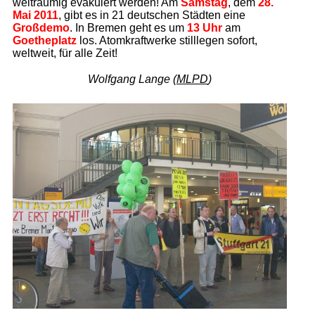
weiträumig evakuiert werden! Am
Samstag
, dem
28.
Mai 2011
, gibt es in 21 deutschen Städten eine
Großdemo
. In Bremen geht es um
13 Uhr
am
Goetheplatz
los. Atomkraftwerke stilllegen sofort,
weltweit, für alle Zeit!
Wolfgang Lange (
MLPD
)