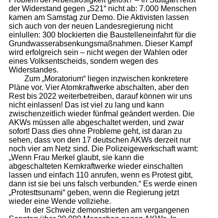
der Widerstand gegen „S21“ nicht ab: 7.000 Menschen
kamen am Samstag zur Demo. Die Aktivisten lassen
sich auch von der neuen Landesregierung nicht
einlullen: 300 blockierten die Baustelleneinfahrt für die
Grundwasserabsenkungsmaßnahmen. Dieser Kampf
wird erfolgreich sein – nicht wegen der Wahlen oder
eines Volksentscheids, sondern wegen des
Widerstandes.
Zum „Moratorium“ liegen inzwischen konkretere
Pläne vor. Vier Atomkraftwerke abschalten, aber den
Rest bis 2022 weiterbetreiben, darauf können wir uns
nicht einlassen! Das ist viel zu lang und kann
zwischenzeitlich wieder fünfmal geändert werden. Die
AKWs müssen alle abgeschaltet werden, und zwar
sofort! Dass dies ohne Probleme geht, ist daran zu
sehen, dass von den 17 deutschen AKWs derzeit nur
noch vier am Netz sind. Die Polizeigewerkschaft warnt:
„Wenn Frau Merkel glaubt, sie kann die
abgeschalteten Kernkraftwerke wieder einschalten
lassen und einfach 110 anrufen, wenn es Protest gibt,
dann ist sie bei uns falsch verbunden.“ Es werde einen
„Protesttsunami“ geben, wenn die Regierung jetzt
wieder eine Wende vollziehe.
In der Schweiz demonstrierten am vergangenen