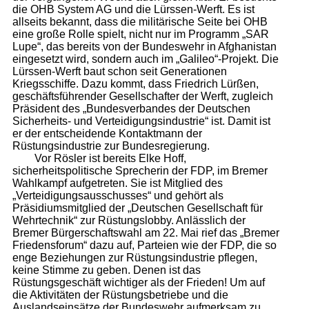
die OHB System AG und die Lürssen-Werft. Es ist
allseits bekannt, dass die militärische Seite bei OHB
eine große Rolle spielt, nicht nur im Programm „SAR
Lupe“, das bereits von der Bundeswehr in Afghanistan
eingesetzt wird, sondern auch im „Galileo“-Projekt. Die
Lürssen-Werft baut schon seit Generationen
Kriegsschiffe. Dazu kommt, dass Friedrich Lürßen,
geschäftsführender Gesellschafter der Werft, zugleich
Präsident des „Bundesverbandes der Deutschen
Sicherheits- und Verteidigungsindustrie“ ist. Damit ist
er der entscheidende Kontaktmann der
Rüstungsindustrie zur Bundesregierung.
Vor Rösler ist bereits Elke Hoff,
sicherheitspolitische Sprecherin der FDP, im Bremer
Wahlkampf aufgetreten. Sie ist Mitglied des
„Verteidigungsausschusses“ und gehört als
Präsidiumsmitglied der „Deutschen Gesellschaft für
Wehrtechnik“ zur Rüstungslobby. Anlässlich der
Bremer Bürgerschaftswahl am 22. Mai rief das „Bremer
Friedensforum“ dazu auf, Parteien wie der FDP, die so
enge Beziehungen zur Rüstungsindustrie pflegen,
keine Stimme zu geben. Denen ist das
Rüstungsgeschäft wichtiger als der Frieden! Um auf
die Aktivitäten der Rüstungsbetriebe und die
Auslandseinsätze der Bundeswehr aufmerksam zu