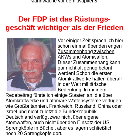
Mahnwache vor dem „Kapitel 8“
Der FDP ist das Rüstungs­
geschäft wichtiger als der Frieden
Vor einiger Zeit sprach ich hier
schon einmal über den engen
Zusammenhang zwischen
AKWs und Atom­waffen
.
Dieser Zusammenhang kann
gar nicht oft genug betont
werden! Schon die ersten
Atomkraftwerke hatten überall
in der Welt militärische
Bedeutung. In meinem
Redebeitrag führte ich einige Staaten an, die über
Atomkraftwerke und atomare Waffensysteme verfügen,
wie Großbritannien, Frankreich, Russland, China oder
Israel und nicht zuletzt die Bundesrepublik.
Deutschland verfügt zwar nicht über eigene
Atomwaffen, auch nicht über den Einsatz der US-
Sprengköpfe in Büchel, aber es lagern schließlich
noch 20 Sprengköpfe dort.