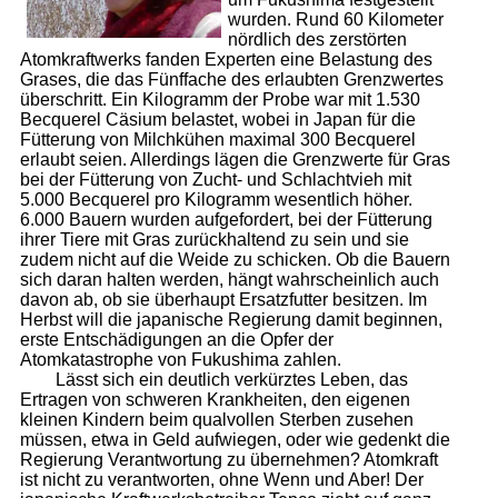
wurden. Rund 60 Kilometer
nördlich des zerstörten
Atomkraftwerks fanden Experten eine Belastung des
Grases, die das Fünffache des erlaubten Grenzwertes
überschritt. Ein Kilogramm der Probe war mit 1.530
Becquerel Cäsium belastet, wobei in Japan für die
Fütterung von Milchkühen maximal 300 Becquerel
erlaubt seien. Allerdings lägen die Grenzwerte für Gras
bei der Fütterung von Zucht- und Schlachtvieh mit
5.000 Becquerel pro Kilogramm wesentlich höher.
6.000 Bauern wurden aufgefordert, bei der Fütterung
ihrer Tiere mit Gras zurückhaltend zu sein und sie
zudem nicht auf die Weide zu schicken. Ob die Bauern
sich daran halten werden, hängt wahrscheinlich auch
davon ab, ob sie überhaupt Ersatzfutter besitzen. Im
Herbst will die japanische Regierung damit beginnen,
erste Entschädigungen an die Opfer der
Atomkatastrophe von Fukushima zahlen.
Lässt sich ein deutlich verkürztes Leben, das
Ertragen von schweren Krankheiten, den eigenen
kleinen Kindern beim qualvollen Sterben zusehen
müssen, etwa in Geld aufwiegen, oder wie gedenkt die
Regierung Verantwortung zu übernehmen? Atomkraft
ist nicht zu verantworten, ohne Wenn und Aber! Der