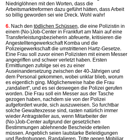
Niedriglöhnen mit den Worten, dass die
Arbeitsmarktreformen dazu geführt hätten, dass Arbeit
so billig geworden sei wie Dreck. Wohl wahr!
6.
Nach den
tödlichen Schüssen
, die eine Polizistin in
einem (No-)Job-Center in Frankfurt am Main auf eine
Transferleistungsbezieherin abfeuerte, kritisieren die
Angestelltengewerkschaft Komba und die
Polizeigewerkschaft die umstrittenen Hartz-Gesetze.
Eine Frau soll zuvor einen Polizisten mit einem Messer
angegriffen und schwer verletzt haben. Ersten
Ermittlungen zufolge sei es zu einer
Auseinandersetzung zwischen der 40-Jährigen und
dem Personal gekommen, wobei unklar blieb, worum
es eigentlich ging. Möglicherweise habe die Frau
„randaliert“, und es sei deswegen die Polizei gerufen
worden. Die Frau soll ein Messer aus der Tasche
gezogen haben, nachdem sie von der Polizei
aufgefordert wurde, sich auszuweisen. So furchtbar
solche Gewaltexzesse sind, rasten natürlich immer
wieder Antragsteller aus, wenn Mitarbeiter der
(No-)Job-Center aufgrund der gesetzlichen
Bestimmungen ablehnende Bescheide erteilen
müssen. Angeblich seien lautstarke Beleidigungen
und Bedrohungen, Randalieren, Tritte gegen Mobiliar