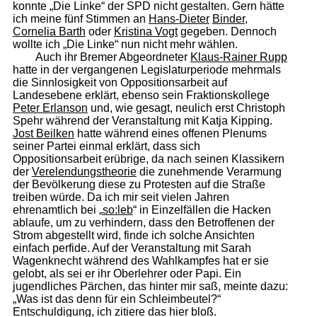
konnte „Die Linke“ der SPD nicht gestalten. Gern hätte
ich meine fünf Stimmen an
Hans-Dieter
Binder
,
Cornelia Barth
oder
Kristina Vogt
gegeben. Dennoch
wollte ich „Die Linke“ nun nicht mehr wählen.
Auch ihr Bremer Abgeordneter
Klaus-Rainer Rupp
hatte in der vergangenen Legislaturperiode mehrmals
die Sinnlosigkeit von Oppositionsarbeit auf
Landesebene erklärt, ebenso sein Fraktionskollege
Peter Erlanson
und, wie gesagt, neulich erst Christoph
Spehr während der Veranstaltung mit Katja Kipping.
Jost Beil­ken
hatte während eines offenen Plenums
seiner Partei einmal erklärt, dass sich
Oppositionsarbeit erübrige, da nach seinen Klassikern
der
Verelendungstheorie
die zunehmende Verarmung
der Bevölkerung diese zu Protesten auf die Straße
treiben würde. Da ich mir seit vielen Jahren
ehrenamtlich bei „
so:leb
“ in Einzelfällen die Hacken
ablaufe, um zu verhindern, dass den Betroffenen der
Strom abgestellt wird, finde ich solche Ansichten
einfach perfide. Auf der Veranstaltung mit Sarah
Wagenknecht während des Wahlkampfes hat er sie
gelobt, als sei er ihr Oberlehrer oder Papi. Ein
jugendliches Pärchen, das hinter mir saß, meinte dazu:
„Was ist das denn für ein Schleimbeutel?“
Entschuldigung, ich zitiere das hier bloß.