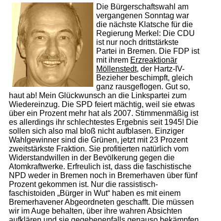
Die Bürgerschaftswahl am
vergangenen Sonntag war
die nächste Klatsche für die
Regierung Merkel: Die CDU
ist nur noch drittstärkste
Partei in Bremen. Die FDP ist
mit ihrem
Erzreaktionär
Möllenstedt
, der Hartz-IV-
Bezieher beschimpft, gleich
ganz rausgeflogen. Gut so,
haut ab! Mein Glückwunsch an die Linkspartei zum
Wiedereinzug. Die SPD feiert mächtig, weil sie etwas
über ein Prozent mehr hat als 2007. Stimmenmäßig ist
es allerdings ihr schlechtestes Ergebnis seit 1945! Die
sollen sich also mal bloß nicht aufblasen. Einziger
Wahlgewinner sind die Grünen, jetzt mit 23 Prozent
zweitstärkste Fraktion. Sie profitierten natürlich vom
Widerstandwillen in der Bevölkerung gegen die
Atomkraftwerke. Erfreulich ist, dass die faschistische
NPD weder in Bremen noch in Bremerhaven über fünf
Prozent gekommen ist. Nur die rassistisch-
faschistoiden „Bürger in Wut“ haben es mit einem
Bremerhavener Abgeordneten geschafft. Die müssen
wir im Auge behalten, über ihre wahren Absichten
aufklären und sie gegebenenfalls genauso bekämpfen