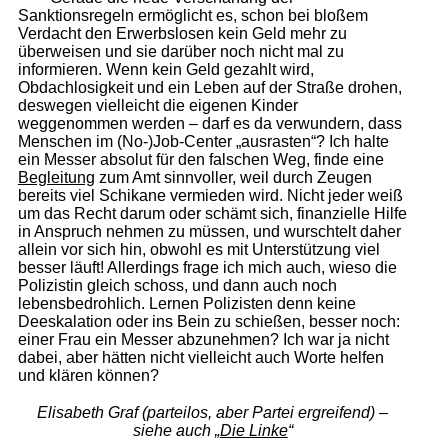
Sanktionsregeln ermöglicht es, schon bei bloßem
Verdacht den Erwerbslosen kein Geld mehr zu
überweisen und sie darüber noch nicht mal zu
informieren. Wenn kein Geld gezahlt wird,
Obdachlosigkeit und ein Leben auf der Straße drohen,
deswegen vielleicht die eigenen Kinder
weggenommen werden – darf es da verwundern, dass
Menschen im (No-)Job-Center „ausrasten“? Ich halte
ein Messer absolut für den falschen Weg, finde eine
Begleitung
zum Amt sinnvoller, weil durch Zeugen
bereits viel Schikane vermieden wird. Nicht jeder weiß
um das Recht darum oder schämt sich, finanzielle Hilfe
in Anspruch nehmen zu müssen, und wurschtelt daher
allein vor sich hin, obwohl es mit Unterstützung viel
besser läuft! Allerdings frage ich mich auch, wieso die
Polizistin gleich schoss, und dann auch noch
lebensbedrohlich. Lernen Polizisten denn keine
Deeskalation oder ins Bein zu schießen, besser noch:
einer Frau ein Messer abzunehmen? Ich war ja nicht
dabei, aber hätten nicht vielleicht auch Worte helfen
und klären können?
Elisabeth Graf (parteilos, aber Partei ergreifend) –
siehe auch „
Die Linke
“