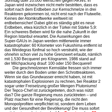
Sonntag über 20.000 Menschen gegen AKWs. In
Japan wird inzwischen nicht mehr bestritten, dass es
sofort nach dem Erdbeben zur Kernschmelze in drei
Reaktoren gekommen ist, nicht erst nach der Flutwelle.
Keines der Atomkraftwerke weltweit ist
erdbebensicher! Dabei gibt es ständig gibt es neue
Erdbeben, etwa kürzlich in der Türkei mit Stärke 5,9:
Ein schweres Beben wird für die nahe Zukunft in der
Region Istanbul erwartet. Die Auswirkungen des
Super-GAUs in Japan werden mittlerweile immer
katastrophaler: 60 Kilometer von Fukushima entfernt ist
das Weidegras fünfmal so hoch verstrahlt, wie der
ohnehin schon viel zu hohe Grenzwert erlaubt, nämlich
mit 1.530 Becquerel pro Kilogramm. 1986 stand auf
der Milchpackung drauf: 100 oder 150 Becquerel!
Die geschmolzenen Kernstäbe fressen sich immer
weiter durch den Boden unter den Schrottreaktoren.
Wenn sie das Grundwasser erreicht haben, ist mit
katastrophalen Explosionen zu rechnen, bei Reaktor 2
sogar unter Freisetzung großer Mengen Plutoniums!
Der Tepco-Chef ist zurückgetreten, doch was nützt
das? Die ganze Regierung muss zurücktreten – und
Platz machen für eine Regierung, die nicht den
Monopolprofiten verpflichtet ist, sondern dem Leben
und der Gesundheit der Bevölkerung! Die muss sofort