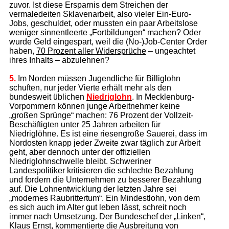
zuvor. Ist diese Ersparnis dem Streichen der
vermaledeiten Sklavenarbeit, also vieler Ein-Euro-
Jobs, geschuldet, oder mussten ein paar Arbeitslose
weniger sinnentleerte „Fortbildungen“ machen? Oder
wurde Geld eingespart, weil die (No-)Job-Center Order
haben,
70 Prozent aller Widersprüche
– ungeachtet
ihres Inhalts – abzulehnen?
5.
Im Norden müssen Jugendliche für Billiglohn
schuften, nur jeder Vierte erhält mehr als den
bundesweit üblichen
Niedriglohn
. In Mecklenburg-
Vorpommern können junge Arbeitnehmer keine
„großen Sprünge“ machen: 76 Prozent der Vollzeit-
Beschäftigten unter 25 Jahren arbeiten für
Niedriglöhne. Es ist eine riesengroße Sauerei, dass im
Nordosten knapp jeder Zweite zwar täglich zur Arbeit
geht, aber dennoch unter der offiziellen
Niedriglohnschwelle bleibt. Schweriner
Landespolitiker kritisieren die schlechte Bezahlung
und fordern die Unternehmen zu besserer Bezahlung
auf. Die Lohnentwicklung der letzten Jahre sei
„modernes Raubrittertum“. Ein Mindestlohn, von dem
es sich auch im Alter gut leben lässt, schreit noch
immer nach Umsetzung. Der Bundeschef der „Linken“,
Klaus Ernst, kommentierte die Ausbreitung von