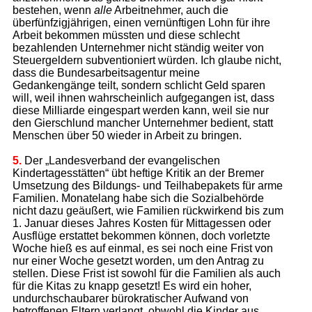
bestehen, wenn
alle
Arbeitnehmer, auch die
überfünfzigjährigen, einen vernünftigen Lohn für ihre
Arbeit bekommen müssten und diese schlecht
bezahlenden Unternehmer nicht ständig weiter von
Steuergeldern subventioniert würden. Ich glaube nicht,
dass die Bundesarbeitsagentur meine
Gedankengänge teilt, sondern schlicht Geld sparen
will, weil ihnen wahrscheinlich aufgegangen ist, dass
diese Milliarde eingespart werden kann, weil sie nur
den Gierschlund mancher Unternehmer bedient, statt
Menschen über 50 wieder in Arbeit zu bringen.
5.
Der „Landesverband der evangelischen
Kindertagesstätten“ übt heftige Kritik an der Bremer
Umsetzung des Bildungs- und Teilhabepakets für arme
Familien. Monatelang habe sich die Sozialbehörde
nicht dazu geäußert, wie Familien rückwirkend bis zum
1. Januar dieses Jahres Kosten für Mittagessen oder
Ausflüge erstattet bekommen können, doch vorletzte
Woche hieß es auf einmal, es sei noch eine Frist von
nur einer Woche gesetzt worden, um den Antrag zu
stellen. Diese Frist ist sowohl für die Familien als auch
für die Kitas zu knapp gesetzt! Es wird ein hoher,
undurchschaubarer bürokratischer Aufwand von
betroffenen Eltern verlangt, obwohl die Kinder aus