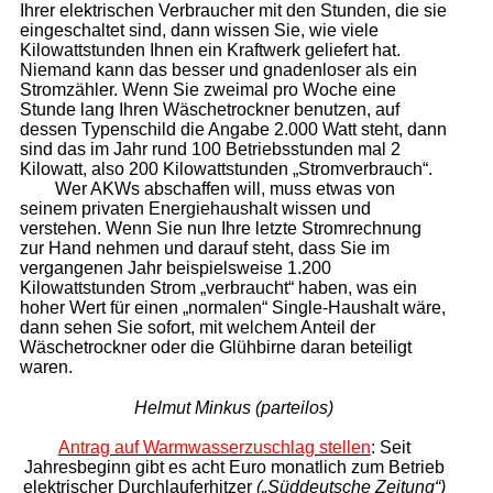
Ihrer elektrischen Verbraucher mit den Stunden, die sie
eingeschaltet sind, dann wissen Sie, wie viele
Kilowattstunden Ihnen ein Kraftwerk geliefert hat.
Niemand kann das besser und gnadenloser als ein
Stromzähler. Wenn Sie zweimal pro Woche eine
Stunde lang Ihren Wäschetrockner benutzen, auf
dessen Typenschild die Angabe 2.000 Watt steht, dann
sind das im Jahr rund 100 Betriebsstunden mal 2
Kilowatt, also 200 Kilowattstunden „Stromverbrauch“.
Wer AKWs abschaffen will, muss etwas von
seinem privaten Energiehaushalt wissen und
verstehen. Wenn Sie nun Ihre letzte Stromrechnung
zur Hand nehmen und darauf steht, dass Sie im
vergangenen Jahr beispielsweise 1.200
Kilowattstunden Strom „verbraucht“ haben, was ein
hoher Wert für einen „normalen“ Single-Haushalt wäre,
dann sehen Sie sofort, mit welchem Anteil der
Wäschetrockner oder die Glühbirne daran beteiligt
waren.
Helmut Minkus (parteilos)
Antrag auf Warmwasserzuschlag stellen
: Seit
Jahresbeginn gibt es acht Euro monatlich zum Betrieb
elektrischer Durchlauferhitzer
(„Süddeutsche Zeitung“)