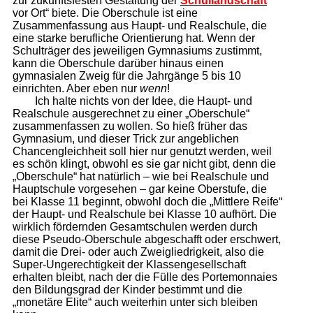
zur zukunftsfesten Gestaltung der
Schullandschaft
vor Ort“ biete. Die Oberschule ist eine
Zusammenfassung aus Haupt- und Realschule, die
eine starke berufliche Orientierung hat. Wenn der
Schulträger des jeweiligen Gymnasiums zustimmt,
kann die Oberschule darüber hinaus einen
gymnasialen Zweig für die Jahrgänge 5 bis 10
einrichten. Aber eben nur
wenn
!
Ich halte nichts von der Idee, die Haupt- und
Realschule ausgerechnet zu einer „Oberschule“
zusammenfassen zu wollen. So hieß früher das
Gymnasium, und dieser Trick zur angeblichen
Chancengleichheit soll hier nur genutzt werden, weil
es schön klingt, obwohl es sie gar nicht gibt, denn die
„Oberschule“ hat natürlich – wie bei Realschule und
Hauptschule vorgesehen – gar keine Oberstufe, die
bei Klasse 11 beginnt, obwohl doch die „Mittlere Reife“
der Haupt- und Realschule bei Klasse 10 aufhört. Die
wirklich fördernden Gesamtschulen werden durch
diese Pseudo-Oberschule abgeschafft oder erschwert,
damit die Drei- oder auch Zweigliedrigkeit, also die
Super-Ungerechtigkeit der Klassengesellschaft
erhalten bleibt, nach der die Fülle des Portemonnaies
den Bildungsgrad der Kinder bestimmt und die
„monetäre Elite“ auch weiterhin unter sich bleiben