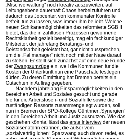
„
Mischverwaltung
“ noch kreativ auszuweiten, auf
Leitungsebene dauerhaft Chaos herbeizuführen und
dadurch das Jobcenter, von kommunaler Kontrolle
befreit, tun zu lassen, was immer ihm beliebt. Welche
neuen Schikanemöglichkeiten das reformierte SGB II
bietet, das die in zahllosen Prozessen gewonnene
Rechtsklarheit gezielt beseitigt, mag ein fachkundiger
Mitstreiter, der jahrelang Beratungs- und
Beistandsarbeit geleistet hat, gar nicht aussprechen,
um die „Fallmanager“ nicht noch mit der Nase darauf
zu stoßen. Er stellt sich zunächst auf eine neue Runde
der
Zwangsumzüge
ein, weil die Kommunen für die
Kosten der Unterkunft nun eine Pauschale festlegen
dürfen. Zu deren Ermittlung hat Bremen bereits ein
Gutachten in Auftrag gegeben.
Nachdem jahrelang Einsparmöglichkeiten in den
Bereichen Arbeit und Soziales gesucht und gerade
hierfür die Arbeitslosen- und Sozialhilfe sowie die
zuständigen Ressorts zusammengelegt wurden, soll
nun in Bremen der SPD-Kollege Günthner „Synergien“
in den Bereichen Arbeit und Justiz ausnutzen. Wie das
geschehen könnte, lässt das
erste Interview
der neuen
Sozialsenatorin erahnen, die außer vom
„sozialverträglichen“ Sparzwang auch davon redet, es
gebe „viel zu viele Klagen und Widersprüche gegen