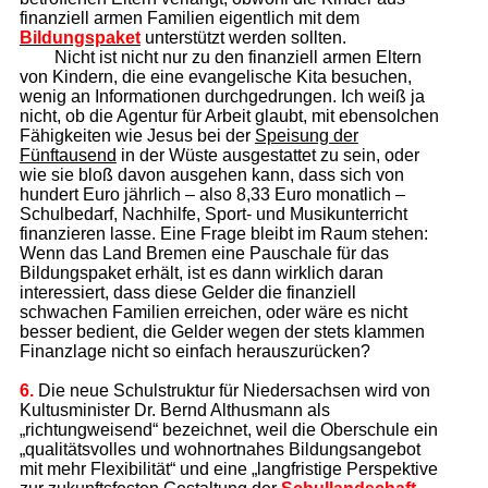
finanziell armen Familien eigentlich mit dem
Bildungspaket
unterstützt werden sollten.
Nicht ist nicht nur zu den finanziell armen Eltern
von Kindern, die eine evangelische Kita besuchen,
wenig an Informationen durchgedrungen. Ich weiß ja
nicht, ob die Agentur für Arbeit glaubt, mit ebensolchen
Fähigkeiten wie Jesus bei der
Speisung der
Fünftausend
in der Wüste ausgestattet zu sein, oder
wie sie bloß davon ausgehen kann, dass sich von
hundert Euro jährlich – also 8,33 Euro monatlich –
Schulbedarf, Nachhilfe, Sport- und Musikunterricht
finanzieren lasse. Eine Frage bleibt im Raum stehen:
Wenn das Land Bremen eine Pauschale für das
Bildungspaket erhält, ist es dann wirklich daran
interessiert, dass diese Gelder die finanziell
schwachen Familien erreichen, oder wäre es nicht
besser bedient, die Gelder wegen der stets klammen
Finanzlage nicht so einfach herauszurücken?
6.
Die neue Schulstruktur für Niedersachsen wird von
Kultusminister Dr. Bernd Althusmann als
„richtungweisend“ bezeichnet, weil die Oberschule ein
„qualitätsvolles und wohnortnahes Bildungsangebot
mit mehr Flexibilität“ und eine „langfristige Perspektive