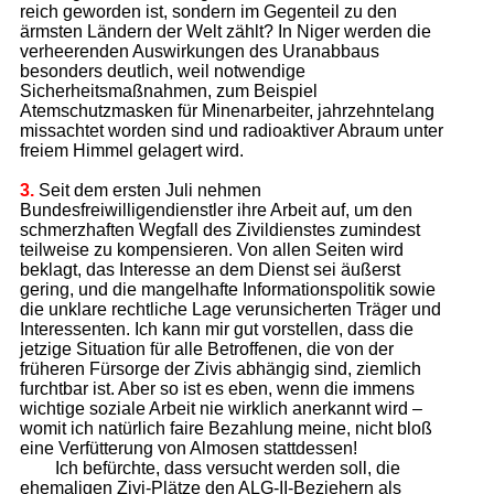
reich geworden ist, sondern im Gegenteil zu den
ärmsten Ländern der Welt zählt? In Niger werden die
verheerenden Auswirkungen des Uranabbaus
besonders deutlich, weil notwendige
Sicherheitsmaßnahmen, zum Beispiel
Atemschutzmasken für Minenarbeiter, jahrzehntelang
missachtet worden sind und radioaktiver Abraum unter
freiem Himmel gelagert wird.
3.
Seit dem ersten Juli nehmen
Bundesfreiwilligendienstler ihre Arbeit auf, um den
schmerzhaften Wegfall des Zivildienstes zumindest
teilweise zu kompensieren. Von allen Seiten wird
beklagt, das Interesse an dem Dienst sei äußerst
gering, und die mangelhafte Informationspolitik sowie
die unklare rechtliche Lage verunsicherten Träger und
Interessenten. Ich kann mir gut vorstellen, dass die
jetzige Situation für alle Betroffenen, die von der
früheren Fürsorge der Zivis abhängig sind, ziemlich
furchtbar ist. Aber so ist es eben, wenn die immens
wichtige soziale Arbeit nie wirklich anerkannt wird –
womit ich natürlich faire Bezahlung meine, nicht bloß
eine Verfütterung von Almosen stattdessen!
Ich befürchte, dass versucht werden soll, die
ehemaligen Zivi-Plätze den ALG-II-Beziehern als