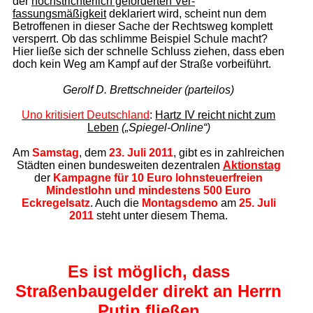
der
höchstrichterlich geforderten Ver­
fassungsmäßigkeit
deklariert wird, scheint nun dem
Betroffenen in dieser Sache der Rechtsweg komplett
versperrt. Ob das schlimme Beispiel Schule macht?
Hier ließe sich der schnelle Schluss ziehen, dass eben
doch kein Weg am Kampf auf der Straße vorbeiführt.
Gerolf D. Brettschneider (parteilos)
Uno kritisiert Deutschland
:
Hartz IV reicht nicht zum
Leben
(„Spiegel-Online“)
Am
Samstag
, dem
23. Juli 2011
, gibt es in zahlreichen
Städten einen bundesweiten dezentralen
Aktionstag
der
Kampagne für 10 Euro
lohnsteuerfreien
Mindestlohn und mindestens 500 Euro
Eckregelsatz
. Auch die
Montagsdemo
am
25. Juli
2011
steht unter diesem Thema.
Es ist möglich, dass
Straßenbaugelder direkt an Herrn
Putin fließen