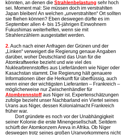
könnten, an denen die
Strahlenbelastung
sehr hoch
sei. Moment mal: Sie müssen doch im verstrahlten
Japan bleiben! An welchen „unverstrahlten“ Ort sollten
sie fliehen können? Eben deswegen dürfte es im
September allen 4- bis 15-jährigen Einwohnern
Fukushimas weiterhelfen, wenn sie mit
Strahlenzählern ausgestattet werden.
2.
Auch nach einer Anfragen der Grünen und der
„Linken“ verweigert die Regierung genaue Angaben
darüber, woher Deutschland das Uran für die
Atomkraftwerke bezieht und wie viel des
Nuklearbrennstoffes aus Lieferländern wie Niger oder
Kasachstan stammt. Die Regierung hält genauere
Informationen über die Herkunft für überflüssig, auch
wenn einer der wichtigsten Lieferanten – Frankreich –
möglicherweise nur Zwischenhändler für
Atombrennstoff
aus Niger ist. Expertenschätzungen
zufolge bezieht unser Nachbarland ein Viertel seines
Urans aus Niger, dessen Kolonialmacht Frankreich
früher war.
Dort gründete es noch vor der Unabhängigkeit
seiner Kolonie die erste Minengesellschaft. Seitdem
schürft der Atomkonzern Areva in Afrika. Ob Niger
deswegen trotz seines großen Uranvorkommens nicht