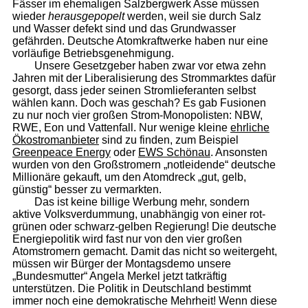
Fässer im ehemaligen Salzbergwerk Asse müssen
wieder
herausgepopelt
werden, weil sie durch Salz
und Wasser defekt sind und das Grundwasser
gefährden. Deutsche Atomkraftwerke haben nur eine
vorläufige Betriebsgenehmigung.
Unsere Gesetzgeber haben zwar vor etwa zehn
Jahren mit der Liberalisierung des Strommarktes dafür
gesorgt, dass jeder seinen Stromlieferanten selbst
wählen kann. Doch was geschah? Es gab Fusionen
zu nur noch vier großen Strom-Monopolisten: NBW,
RWE, Eon und Vattenfall. Nur wenige kleine
ehrliche
Ökostromanbieter
sind zu finden, zum Beispiel
Greenpeace Energy
oder
EWS Schönau
. Ansonsten
wurden von den Großstromern „notleidende“ deutsche
Millionäre gekauft, um den Atomdreck „gut, gelb,
günstig“ besser zu vermarkten.
Das ist keine billige Werbung mehr, sondern
aktive Volksverdummung, unabhängig von einer rot-
grünen oder schwarz-gelben Regierung! Die deutsche
Energiepolitik wird fast nur von den vier großen
Atomstromern gemacht. Damit das nicht so weitergeht,
müssen wir Bürger der Montagsdemo unsere
„Bundesmutter“ Angela Merkel jetzt tatkräftig
unterstützen. Die Politik in Deutschland bestimmt
immer noch eine demokratische Mehrheit! Wenn diese