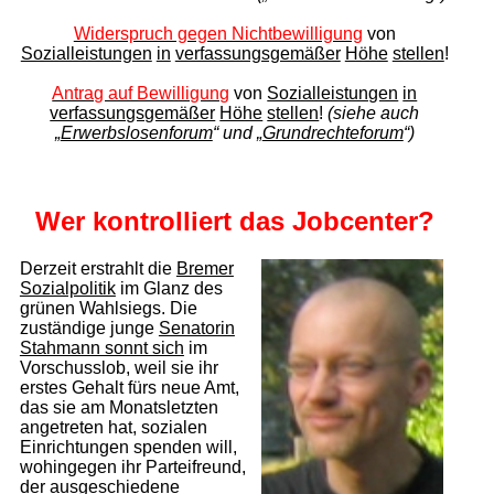
Widerspruch gegen Nichtbewilligung
von
Sozialleistungen
in
verfassungsgemäßer
Höhe
stellen
!
Antrag auf Bewilligung
von
Sozialleistungen
in
verfassungsgemäßer
Höhe
stellen
!
(siehe auch
„
Erwerbslosenforum
“ und „
Grundrechteforum
“)
Wer kontrolliert das Jobcenter?
Derzeit erstrahlt die
Bremer
Sozialpolitik
im Glanz des
grünen Wahlsiegs. Die
zuständige junge
Sena­torin
Stahmann sonnt sich
im
Vorschusslob, weil sie ihr
erstes Gehalt fürs neue Amt,
das sie am Monatsletzten
angetreten hat, sozialen
Einrichtungen spenden will,
wohingegen ihr Parteifreund,
der ausgeschiedene