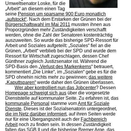
Umweltsenator Loske, für die
„Arbeit“ an diesem einen Tag
seine
Pension um sparsame 900 Euro monatlich
„aufstockt“
. Nach dem Erstarken der Grünen bei der
Bürgerschaftswahl im Mai 2011
mussten ihnen aus
Proporzgründen mehr Zuständigkeiten verschafft
werden, ohne die Zahl der Senatoren kostenträchtig
auszuweiten. So wurde das bisherige SPD-Ressort für
Arbeit und Soziales aufgeteilt: „Soziales“ fiel an die
Grünen, „Arbeit“ verblieb bei der SPD und wurde dem
Ressort für Wirtschaft zugeschlagen, dessen Chef
Günthner zugleich Justizsenator ist. Während die
SPD-Basis den „
Verlust des Markenkerns
“ betrauert,
kommentiert „Die Linke“, im „Sozialen“ gebe es für die
SPD ohnehin nichts mehr zu gewinnen;
das weitere
„Kaputtsparen“
werde daher den Grünen überlassen.
Wer aber kontrolliert nun das Jobcenter
? Dessen
Homepage schweigt sich aus
über die vorgesetzte
Dienststelle auf kommunaler Seite. Zu erfahren ist, das
kommunale Personal
stamme vom
Amt für Soziale
Dienste
. Dieses ist der Sozialsenatorin untergeordnet,
die im Netz darüber informiert
, auf ihren Seiten werde
nur für eine Übergangszeit auch der
Fachbereich
Arbeit
noch zu finden sein. In
dessen
Zuständigkeit
fallen das SGB II und die bisherige Bremer Arge, das