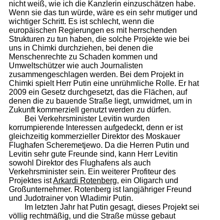
nicht weiß, wie ich die Kanzlerin einzuschätzen habe.
Wenn sie das tun würde, wäre es ein sehr mutiger und
wichtiger Schritt. Es ist schlecht, wenn die
europäischen Regierungen es mit herrschenden
Strukturen zu tun haben, die solche Projekte wie bei
uns in Chimki durchziehen, bei denen die
Menschenrechte zu Schaden kommen und
Umweltschützer wie auch Journalisten
zusammengeschlagen werden. Bei dem Projekt in
Chimki spielt Herr Putin eine unrühmliche Rolle. Er hat
2009 ein Gesetz durchgesetzt, das die Flächen, auf
denen die zu bauende Straße liegt, umwidmet, um in
Zukunft kommerziell genutzt werden zu dürfen.
Bei Verkehrsminister Levitin wurden
korrumpierende Interessen aufgedeckt, denn er ist
gleichzeitig kommerzieller Direktor des Moskauer
Flughafen Scheremetjewo. Da die Herren Putin und
Levitin sehr gute Freunde sind, kann Herr Levitin
sowohl Direktor des Flughafens als auch
Verkehrsminister sein. Ein weiterer Profiteur des
Projektes ist
Arkardi Rotenberg
, ein Oligarch und
Großunternehmer. Rotenberg ist langjähriger Freund
und Judotrainer von Wladimir Putin.
Im letzten Jahr hat Putin gesagt, dieses Projekt sei
völlig rechtmäßig, und die Straße müsse gebaut