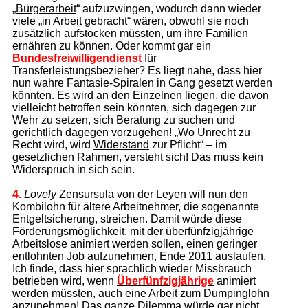
„
Bürgerarbeit
“ aufzuzwingen, wodurch dann wieder
viele „in Arbeit gebracht“ wären, obwohl sie noch
zusätzlich aufstocken müssten, um ihre Familien
ernähren zu können. Oder kommt gar ein
Bundesfreiwilligendienst
für
Transferleistungsbezieher? Es liegt nahe, dass hier
nun wahre Fantasie-Spiralen in Gang gesetzt werden
könnten. Es wird an den Einzelnen liegen, die davon
vielleicht betroffen sein könnten, sich dagegen zur
Wehr zu setzen, sich Beratung zu suchen und
gerichtlich dagegen vorzugehen! „Wo Unrecht zu
Recht wird, wird
Widerstand
zur Pflicht“ – im
gesetzlichen Rahmen, versteht sich! Das muss kein
Widerspruch in sich sein.
4.
Lovely
Zensursula von der Leyen will nun den
Kombilohn für ältere Arbeitnehmer, die sogenannte
Entgeltsicherung, streichen. Damit würde diese
Förderungsmöglichkeit, mit der überfünfzigjährige
Arbeitslose animiert werden sollen, einen geringer
entlohnten Job aufzunehmen, Ende 2011 auslaufen.
Ich finde, dass hier sprachlich wieder Missbrauch
betrieben wird, wenn
Überfünfzigjährige
animiert
werden müssten, auch eine Arbeit zum Dumpinglohn
anzunehmen! Das ganze Dilemma würde gar nicht