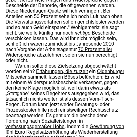
Bescheide der Behörde, die oft gewonnen werden.
Diese Niederlagen-Quote will ich verringern. Bei
Anteilen von 50 Prozent sehe ich noch Luft nach oben.
Die Verwaltungsverfahren sollen gerichtsfester werden
und so auch Geld einsparen.“ Wohlgemerkt, sie sagt
nicht, sie wolle künftig nur noch
richtige
Bescheide
verschicken lassen. Das wird ihr nicht möglich sein,
schließlich waren zumindest bis Jahresende 2010
nach Vorgabe der Arbeitsagentur
70 Prozent aller
Widersprüche abzulehnen
, seien sie nun berechtigt
oder nicht.
Warum sollte diese Zielsetzung abgeschwächt
worden sein?
Erfahrungen, die zurzeit
ein
Oldenburger
Mitstreiter sammelt
, lassen Böses befürchten: Er wird
mit einem Widerspruchsbescheid verkaspert, gegen
den keine Klage möglich ist, weil darin etwas als
„Stattgabe“ seines Begehrens ausgegeben wird, das
tatsächlich nichts weiter ist als dessen Vom-Tisch-
Fegen. Darum kann jetzt weder Beratungs- oder
Prozesskostenhilfe noch einstweiliger Rechtsschutz
beantragt werden. Es geht um die bescheidene
Forderung nach Sozial­leis­tun­gen
in
verfassungsgemäßer Höhe
. Indem die
Gewährung von
fünf Euro Regelsatzerhöhung
als Wiederherstellung