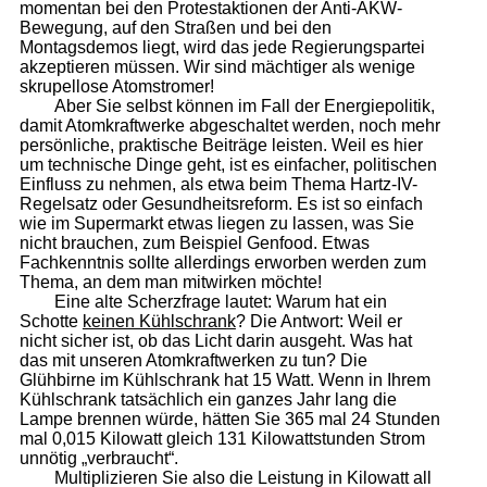
momentan bei den Protestaktionen der Anti-AKW-
Bewegung, auf den Straßen und bei den
Montagsdemos liegt, wird das jede Regierungspartei
akzeptieren müssen. Wir sind mächtiger als wenige
skrupellose Atomstromer!
Aber Sie selbst können im Fall der Energiepolitik,
damit Atomkraftwerke abgeschaltet werden, noch mehr
persönliche, praktische Beiträge leisten. Weil es hier
um technische Dinge geht, ist es einfacher, politischen
Einfluss zu nehmen, als etwa beim Thema Hartz-IV-
Regelsatz oder Gesundheitsreform. Es ist so einfach
wie im Supermarkt etwas liegen zu lassen, was Sie
nicht brauchen, zum Beispiel Genfood. Etwas
Fachkenntnis sollte allerdings erworben werden zum
Thema, an dem man mitwirken möchte!
Eine alte Scherzfrage lautet: Warum hat ein
Schotte
keinen Kühlschrank
? Die Antwort: Weil er
nicht sicher ist, ob das Licht darin ausgeht. Was hat
das mit unseren Atomkraftwerken zu tun? Die
Glühbirne im Kühlschrank hat 15 Watt. Wenn in Ihrem
Kühlschrank tatsächlich ein ganzes Jahr lang die
Lampe brennen würde, hätten Sie 365 mal 24 Stunden
mal 0,015 Kilowatt gleich 131 Kilowattstunden Strom
unnötig „verbraucht“.
Multiplizieren Sie also die Leistung in Kilowatt all