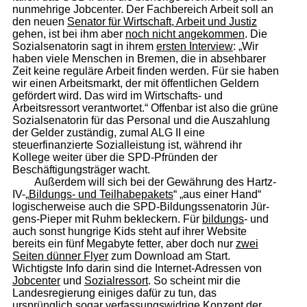
nunmehrige Jobcenter. Der Fachbereich Arbeit soll an
den neuen
Senator für Wirtschaft, Arbeit und Justiz
gehen, ist bei ihm aber
noch nicht angekommen
. Die
Sozialsenatorin sagt in ihrem
ersten Interview
: „Wir
haben viele Menschen in Bremen, die in absehbarer
Zeit keine reguläre Arbeit finden werden. Für sie haben
wir einen Arbeitsmarkt, der mit öffentlichen Geldern
gefördert wird. Das wird im Wirtschafts- und
Arbeitsressort verantwortet.“ Offenbar ist also die grüne
Sozialsenatorin für das Personal und die Auszahlung
der Gelder zuständig, zumal ALG II eine
steuerfinanzierte Sozialleistung ist, während ihr
Kollege weiter über die SPD-Pfründen der
Beschäftigungsträger wacht.
Außerdem will sich bei der Gewährung des Hartz-
IV-„
Bildungs- und Teilhabe­pakets
“ „aus einer Hand“
logischerweise auch die SPD-Bildungssenatorin Jür­
gens-Pieper mit Ruhm bekleckern. Für
bildungs
- und
auch sonst hungrige Kids steht auf ihrer Website
bereits ein fünf Megabyte fetter, aber doch nur
zwei
Seiten dünner Flyer
zum Download am Start.
Wichtigste Info darin sind die Internet-Adressen von
Jobcenter
und
Sozialressort
. So scheint mir die
Landesregierung einiges dafür zu tun, das
ursprünglich
sogar
verfassungswidrige
Konzept der