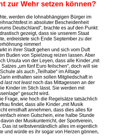
cht zur Wehr setzen können?
hte, werden die lohnabhängigen Bürger im
hnachtsfest in absoluter Bescheidenheit
orums Deutschland“, brachte es auf den Punkt:
rastisch gezeigt, dass sie unserem Staat
ste, erdreistete sich Ende September zu der
 Verhöhnung nimmer!
kt in ihrer Stadt gehen und sich vom Duft
en Buden von Spielzeug reizen lassen. Aber
ch Ursula von der Leyen, dass alle Kinder „mit
atzes „um fünf Euro feilschen“, doch will sie
Schule als auch „Teilhabe“ im Alltage
arin enthalten sein sollen Mitgliedschaft in
nd
last not least
noch das Mittagessen an der
ie Kinder im Stich lässt. Sie werden mit
ssenlage“ gesucht wird.
ie Frage, wie hoch die Regelsätze tatsächlich
frau findet, dass alle Kinder „mit Musik
cht ernsthaft annehmen, dass dies alles für
 einfach einen Gutschein, eine halbe Stunde
 davon der Musikunterricht, der Sportverein,
Das ist selbstverständlich alles im eigentlich
te und würde es ihr sogar von Herzen gönnen,