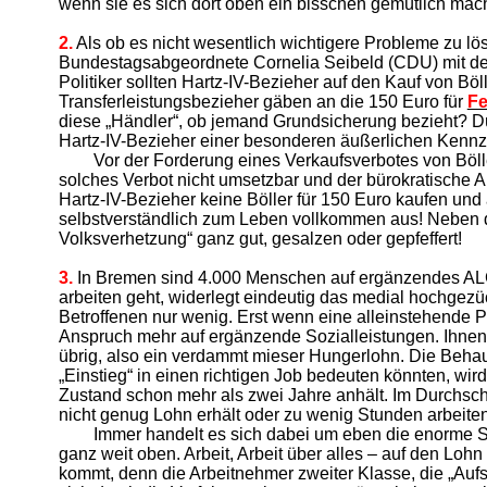
wenn sie es sich dort oben ein bisschen gemütlich mach
2.
Als ob es nicht wesentlich wichtigere Probleme zu lö
Bundestagsabgeordnete Cornelia Seibeld (CDU) mit der 
Politiker sollten Hartz-IV-Bezieher auf den Kauf von B
Transferleistungsbezieher gäben an die 150 Euro für
Fe
diese „Händler“, ob jemand Grundsicherung bezieht? D
Hartz-IV-Bezieher einer besonderen äußerlichen Kennz
Vor der Forderung eines Verkaufsverbotes von Bölle
solches Verbot nicht umsetzbar und der bürokratische 
Hartz-IV-Bezieher keine Böller für 150 Euro kaufen und
selbstverständlich zum Leben vollkommen aus! Neben d
Volksverhetzung“ ganz gut, gesalzen oder gepfeffert!
3.
In Bremen sind 4.000 Menschen auf ergänzendes ALG I
arbeiten geht, widerlegt eindeutig das medial hochgezüch
Betroffenen nur wenig. Erst wenn eine alleinstehende 
Anspruch mehr auf ergänzende Sozialleistungen. Ihnen
übrig, also ein verdammt mieser Hungerlohn. Die Behaup
„Einstieg“ in einen richtigen Job bedeuten könnten, wir
Zustand schon mehr als zwei Jahre anhält. Im Durchsc
nicht genug Lohn erhält oder zu wenig Stunden arbeite
Immer handelt es sich dabei um eben die enorme S
ganz weit oben. Arbeit, Arbeit über alles – auf den Loh
kommt, denn die Arbeitnehmer zweiter Klasse, die „Auf