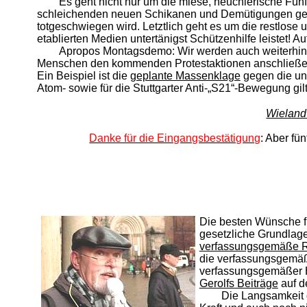
Es geht nicht nur um die miese, heuchlerische Fün
schleichenden neuen Schikanen und Demütigungen gegen
totgeschwiegen wird. Letztlich geht es um die restlose
etablierten Medien untertänigst Schützenhilfe leistet!
Apropos Montagsdemo: Wir werden auch weiterhin 
Menschen den kommenden Protestaktionen anschließen.
Ein Beispiel ist die
geplante Massenklage
gegen die un
Atom- sowie für die Stuttgarter Anti-„S21“-Bewegung gilt 
Wieland
Danke für die Eingangsbestätigung
: Aber f
Die besten Wünsche fü
gesetzliche Grundlage 
verfassungsgemäße R
die verfassungsgemä
verfassungsgemäßer H
Gerolfs Beiträge
auf 
Die Langsamkeit d