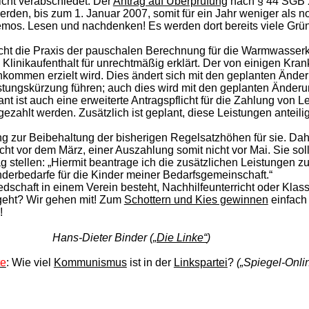
icht verabschiedet. Der
Antrag auf Überprüfung
nach § 44 SGB X
werden, bis zum 1. Januar 2007, somit für ein Jahr weniger als 
os. Lesen und nachdenken! Es werden dort bereits viele Gründ
ht die Praxis der pauschalen Berechnung für die Warmwasser
Klinikaufenthalt für unrechtmäßig erklärt. Der von einigen Kra
ommen erzielt wird. Dies ändert sich mit den geplanten Änder
istungskürzung führen; auch dies wird mit den geplanten Änderu
nt ist auch eine erweiterte Antragspflicht für die Zahlung von L
zahlt werden. Zusätzlich ist geplant, diese Leistungen anteilig 
ng zur Beibehaltung der bisherigen Regelsatzhöhen für sie. Dah
ht vor dem März, einer Auszahlung somit nicht vor Mai. Sie soll
g stellen: „Hiermit beantrage ich die zusätzlichen Leistungen z
derbedarfe für die Kinder meiner Bedarfsgemeinschaft.“
liedschaft in einem Verein besteht, Nachhilfeunterricht oder Klas
 geht? Wir gehen mit! Zum
Schottern und Kies gewinnen
einfach
!
Hans-Dieter Binder (
„Die Linke“
)
te
: Wie viel
Kommunismus
ist
in der
Linkspartei
?
(„Spiegel-Onli