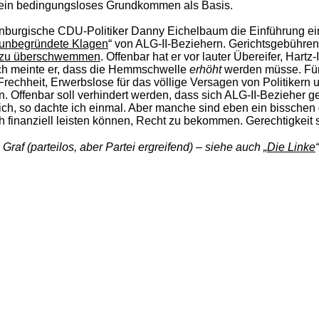
er ein bedingungsloses Grundkommen als Basis.
enburgische CDU-Poli­tiker Danny Eichelbaum die Einführung ei
unbegründete Klagen
“ von ALG-II-Beziehern. Gerichtsgebühre
 zu überschwemmen
. Offenbar hat er vor lauter Übereifer, Har
ich meinte er, dass die Hemmschwelle
erhöht
werden müsse. Für
Frechheit, Erwerbslose für das völlige Versagen von Politikern 
. Offenbar soll verhindert werden, dass sich ALG-II-Bezieher
h, so dachte ich einmal. Aber manche sind eben ein bisschen g
h finanziell leisten können, Recht zu bekommen. Gerechtigkeit 
 Graf (parteilos, aber Partei ergreifend) – siehe auch „
Die Linke
“