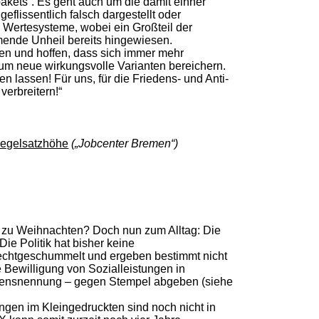
akets“. Es geht auch um die damit einher
lissentlich falsch dargestellt oder
n Wertesysteme, wobei ein Großteil der
mmende Unheil bereits hingewiesen.
en und hoffen, dass sich immer mehr
m neue wirkungsvolle Varianten bereichern.
en lassen! Für uns, für die Friedens- und Anti-
verbreitern!“
egelsatzhöhe
(„Jobcenter Bremen“)
e zu Weihnachten? Doch nun zum Alltag: Die
ie Politik hat bisher keine
rechtgeschummelt und ergeben bestimmt nicht
e Bewilligung von Sozialleistungen in
amensnennung – gegen Stempel abgeben (siehe
ungen im Kleingedruckten sind noch nicht in