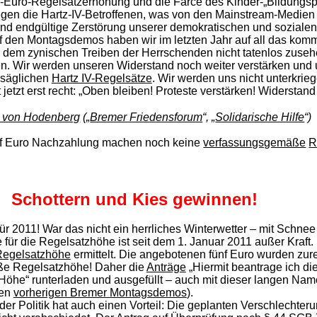
f-Euro-Regelsatzerhöhung und die Farce des Kinder-„Bildungsp
 die Hartz-IV-Betroffenen, was von den Mainstream-Medien gef
 und endgültige Zerstörung unserer demokratischen und soziale
 Auf den Montagsdemos haben wir im letzten Jahr auf all das ko
dem zynischen Treiben der Herrschenden nicht tatenlos zuseh
 Wir werden unseren Widerstand noch weiter verstärken und u
säglichen
Hartz IV-Regelsätze
. Wir werden uns nicht unterkrieg
jetzt erst recht: „Oben bleiben! Proteste verstärken! Widerstand 
 von Hodenberg
(„
Bremer Friedensforum
“, „
Solidarische Hilfe
“)
ünf Euro Nachzahlung machen
noch keine
verfassungsgemäße
R
Schottern und Kies gewinnen!
r 2011! War das nicht ein herrliches Winterwetter – mit Schne
für die Regelsatzhöhe ist seit dem 1. Januar 2011 außer Kraft. D
egelsatzhö­he
ermittelt. Die angebotenen fünf Euro wurden zu
ße Regelsatzhöhe! Daher die
Anträge
„Hiermit beantrage ich di
öhe“ runterladen und ausgefüllt – auch mit dieser langen N
den
vorherigen Bremer Montagsdemos
).
er Politik hat auch einen Vorteil: Die geplanten Verschlechter