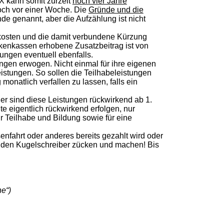
 kann somit zurzeit
noch vier Jahre
noch vor einer Woche. Die
Gründe und die
e genannt, aber die Aufzählung ist nicht
kosten und die damit verbundene Kürzung
nkenkassen erhobene Zusatzbeitrag ist von
ungen eventuell ebenfalls.
ngen erwogen. Nicht einmal für ihre eigenen
eistungen. So sollen die Teilhabeleistungen
monatlich verfallen zu lassen, falls ein
er sind diese Leistungen rückwirkend ab 1.
te eigentlich rückwirkend erfolgen, nur
ur Teilhabe und Bildung sowie für eine
senfahrt oder anderes bereits gezahlt wird oder
 den Kugelschreiber zücken und machen! Bis
ne“)