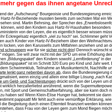
ht mehr gegen das ihnen angetane Unre
rend der „Aufschwung“ Bourgeoisie und Bundesregierung erreic
artz-IV-Beziehende mussten bereits zum sechsten Mal ein Wei
esehen sind. Martin Behrsing, der Sprecher des „Erwerbslosenf
können, wird den Kindern aus Hartz-IV-Haushalten besonders d
sministerin von der Leyen, die es eigentlich besser wissen müs
ihr Eckregelsatz eigentlich „viel zu hoch“ sei. Schlimmer geht
ften auch Kinder von Hartz-IV-Beziehern über den Weihnachtsmar
n locken, von den Karussells zum Mitfahren anziehen und an d
nd schnuppern
war für sie
sicher nicht drin
! Dennoch wünscht si
mögen. Sie will zwar nicht mit der SPD um eine Erhöhung des S
hen „Bildungspaket“ den Kindern sowohl „Lernförderung“ in der 
Bildungspaket“ ist im Schnitt 320 Euro pro Kind und Jahr wert. D
 dem Schwimmklub, Teilnahme an Musikunterricht, Nachhilfe u
arte lenkt ganz nebenbei davon ab
, dass die Bundesregierung d
gmatisiert, wenn einzig und allein eine billige Lösung „nach Ka
e um Geld- und Sachleistungen
drückt sich von der Leyen um d
st wirklich herzallerliebst anrührend, wenn die Supermutterpower
n, mit Sport und Gemeinschaftserfahrung, aber sie kann doch ni
d zu haben sei! Wenn Klein-Elise Hunger hat, bekommt sie dann
estimmt pappsatt! Mir fehlt auch eine vernünftige Erklärung, wie
die Begleitung durch einen Elternteil finanziert werden können. 
verstehen, dass Frau von der Leyen gern zum Mond fliegen möch