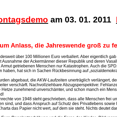
ontagsdemo
am 03. 01. 2011
aum Anlass, die
Jahreswende groß zu fe
sweit über 100 Millionen Euro verballert. Aber eigentlich gab
it Ausnahme der Ackermänner dieser Republik und deren Vasall
die Armut getriebenen Menschen nur Katastrophen. Auch die SPD, d
en haben, hat sich in Sachen Rückbesinnung auf „sozialdemokra
den abgebaut, die AKW-Laufzeiten unerträglich verlängert, d
iter verschärft. Nachvollziehbare Abzugsperspektive: Fehlanz
e Hetze zunehmend unverschämter, und schon manch ein Mensc
d!
nrechte von 1948 steht geschrieben, dass alle Menschen frei u
ten sind, und dass Anspruch auf Schutz des Privatlebens sowie 
 Charta das Papier nicht wert, auf dem sie steht. Nichts deutet d