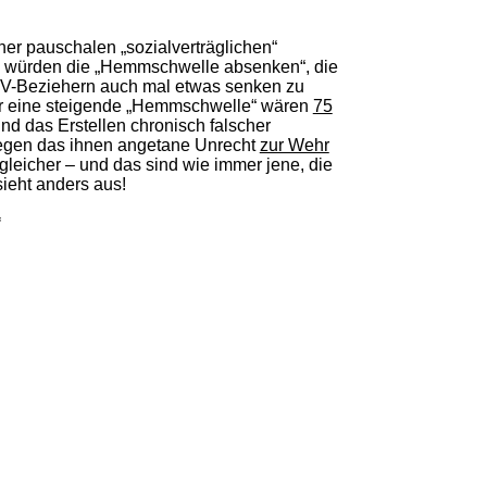
ner pauschalen „sozialverträglichen“
n würden die „Hemmschwelle absenken“, die
tz-IV-Beziehern auch mal etwas senken zu
 eine steigende „Hemmschwelle“ wären
75
und das Erstellen chronisch falscher
 gegen das ihnen angetane Unrecht
zur Wehr
leicher – und das sind wie immer jene, die
sieht anders aus!