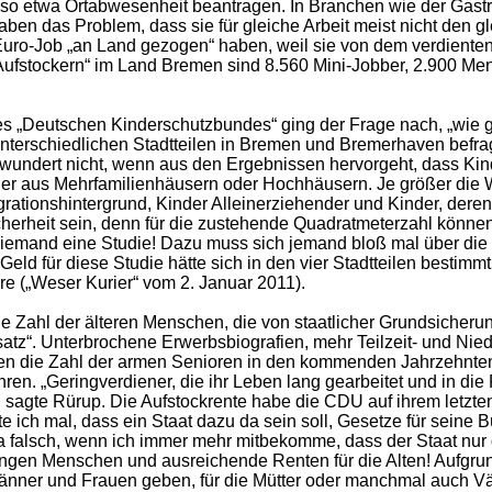
also etwa Ortabwesenheit beantragen. In Branchen wie der Gast
r haben das Problem, dass sie für gleiche Arbeit meist nicht de
-Euro-Job „an Land gezogen“ haben, weil sie von dem verdiente
fstockern“ im Land Bremen sind 8.560 Mini-Jobber, 2.900 Mens
 „Deutschen Kinderschutzbundes“ ging der Frage nach, „wie g
ll unterschiedlichen Stadtteilen in Bremen und Bremerhaven be
ndert nicht, wenn aus den Ergebnissen hervorgeht, dass Kinde
er aus Mehrfamilienhäusern oder Hochhäusern. Je größer die Wo
grationshintergrund, Kinder Alleinerziehender und Kinder, deren
icherheit sein, denn für die zustehende Quadratmeterzahl könn
niemand eine Studie! Dazu muss sich jemand bloß mal über di
 für diese Studie hätte sich in den vier Stadtteilen bestimmt e
re („Weser Kurier“ vom 2. Januar 2011).
e Zahl der älteren Menschen, die von staatlicher Grundsicherun
z“. Unterbrochene Erwerbsbiografien, mehr Teilzeit- und Nied
den die Zahl der armen Senioren in den kommenden Jahrzehnte
ühren. „Geringverdiener, die ihr Leben lang gearbeitet und in di
gte Rürup. Die Aufstockrente habe die CDU auf ihrem letzten 
te ich mal, dass ein Staat dazu da sein soll, Gesetze für seine
falsch, wenn ich immer mehr mitbekomme, dass der Staat nur die
 jungen Menschen und ausreichende Renten für die Alten! Aufgru
änner und Frauen geben, für die Mütter oder manchmal auch Vä