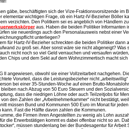
te!
sen gäbe, beschäftigten sich der Vize-Fraktionsvorsitzende im 
elementar wichtigen Frage, ob ein Hartz-IV-Bezieher Böller ka
öllern verzichten. Den Politkern sei es angeblich von Händlern
uerwerkskörper
aus. Haben die beiden Politiker Informanten 
ürfen sie neuerdings auch den Personalausweis nebst einer Ve
eichnungspflicht unterliegen?
rn für Hartz-IV-Bezieher schreckten die beiden Politiker dann 
Aufwand zu groß sei. Aber sonst wäre sie nicht abgeneigt? Was
 auch nicht noch so viel Geld verrauchen und versaufen würden
en Chips und dem Sekt auf dem Wohnzimmertisch macht sich – 
I angewiesen, obwohl sie einer Vollzeitarbeit nachgehen. Die 
tete Vorurteil, dass die Leistungsbezieher nicht „arbeitswillig
Person bei einer 35-Stunden-Woche auf einen Brutto-Monatsloh
 bleiben nach Abzug von 50 Euro Steuern und den Sozialversic
tung, dass die niedrigen Löhne oder auch Teilzeitjobs für Mens
d von den Zahlen der „Arbeitnehmerkammer“ nicht bestätigt, weil 
hnitt müssen Bund und Kommunen 500 Euro im Monat für jeden „
n kann. Fast die Hälfte davon zahlen die Kommunen.
umme, die Firmen ihren Angestellten zu wenig als Lohn auszahl
n für die Erwerbstätigen kommt es dabei offenbar nicht so an. D
stocker“, müssen stundenlang bei der Bundesagentur für Arbei