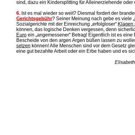
sind, dazu ein Kindersplitting für Alleinerziehende od
6.
Ist es mal wieder so weit? Diesmal fordert der brand
Gerichtsgebühr
? Seiner Meinung nach gebe es viele „
Sozialgerichte mit der Einreichung „erfolgloser“
Klagen
können, das logische Denken vergessen, denn sicherl
Euro
ein „angemessener“ Betrag! Eigentlich ist es eine 
Bescheide von den argen Argen büßen lassen zu wollen
setzen
können! Alle Menschen sind vor dem Gesetz gleic
eine gut bezahlte Arbeit oder ein Erbe haben und es sic
Elisabeth