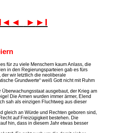
I◄
◄
►
►I
iern
 es für zu viele Menschern kaum Anlass, die
en in den Regierungsparteien gab es fürs
er wir letztlich die neoliberale
tische Grundwerte“ weiß Gott nicht mit Ruhm
er Überwachungsstaat ausgebaut, der Krieg am
eige! Die Armen wurden immer ärmer, Elend
h sah als einzigen Fluchtweg aus dieser
nd gleich an Würde und Rechten geboren sind,
Recht auf Freizügigkeit bestehen. Die
arauf hin, dass in diesem Jahr etwas besser