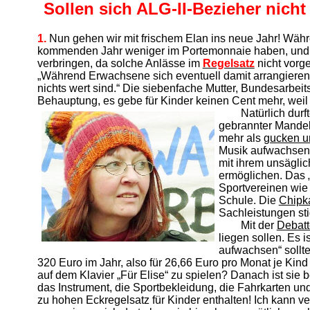
Sollen sich ALG-II-Bezieher nic
1.
Nun gehen wir mit frischem Elan ins neue Jahr! Wäh
kommenden Jahr weniger im Portemonnaie haben, und H
verbringen, da solche Anlässe im
Regelsatz
nicht vorg
„Während Erwachsene sich eventuell damit arrangieren 
nichts wert sind.“ Die siebenfache Mutter, Bundesarbeit
Behauptung, es gebe für Kinder keinen Cent mehr, weil 
Natürlich dur
gebrannter Mandel
mehr als
gucken u
Musik aufwachsen“ 
mit ihrem unsäglic
ermöglichen. Das „
Sportvereinen wie
Schule. Die
Chipk
Sachleistungen sti
Mit der
Debatt
liegen sollen. Es i
aufwachsen“ sollte
320 Euro im Jahr, also für 26,66 Euro pro Monat je Kin
auf dem Klavier „Für Elise“ zu spielen? Danach ist sie b
das Instrument, die Sportbekleidung, die Fahrkarten und 
zu hohen Eckregelsatz für Kinder enthalten! Ich kann 