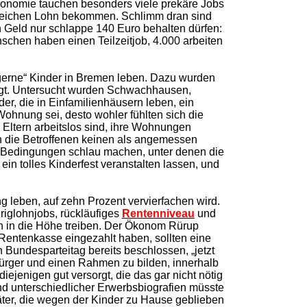
ronomie tauchen besonders viele prekäre Jobs
n gleichen Lohn bekommen. Schlimm dran sind
n Geld nur schlappe 140 Euro behalten dürfen:
chen haben einen Teilzeitjob, 4.000 arbeiten
erne“ Kinder in Bremen leben. Dazu wurden
fragt. Untersucht wurden Schwachhausen,
r, die in Einfamilienhäusern leben, ein
hnung sei, desto wohler fühlten sich die
 Eltern arbeitslos sind, ihre Wohnungen
en die Betroffenen keinen als angemessen
e Bedingungen schlau machen, unter denen die
in tolles Kinderfest veranstalten lassen, und
g leben, auf zehn Prozent vervierfachen wird.
riglohnjobs, rückläufiges
Renten­niveau
und
n in die Höhe treiben. Der Ökonom Rürup
e Rentenkasse eingezahlt haben, sollten eine
Bundesparteitag bereits beschlossen, „jetzt
 Bürger und einen Rahmen zu bilden, innerhalb
jenigen gut versorgt, die das gar nicht nötig
nd unterschiedlicher Erwerbsbiografien müsste
ter, die wegen der Kinder zu Hause geblieben