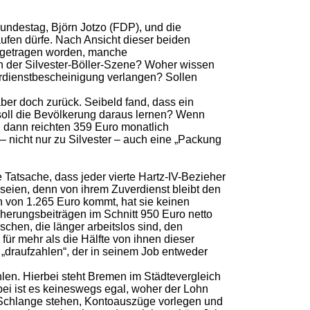
Bundestag, Björn Jotzo (FDP), und die
ufen dürfe. Nach Ansicht dieser beiden
 zugetragen worden, manche
in der Silvester-Böller-Szene? Woher wissen
rdienstbescheinigung verlangen? Sollen
aber doch zurück. Seibeld fand, dass ein
 soll die Bevölkerung daraus lernen? Wenn
, dann reichten 359 Euro monatlich
nicht nur zu Silvester – auch eine „Packung
Tatsache, dass jeder vierte Hartz-IV-Bezieher
“ seien, denn von ihrem Zuverdienst bleibt den
n von 1.265 Euro kommt, hat sie keinen
herungsbeiträgen im Schnitt 950 Euro netto
chen, die länger arbeitslos sind, den
für mehr als die Hälfte von ihnen dieser
draufzahlen“, der in seinem Job entweder
en. Hierbei steht Bremen im Städtevergleich
abei ist es keineswegs egal, woher der Lohn
t Schlange stehen, Kontoauszüge vorlegen und