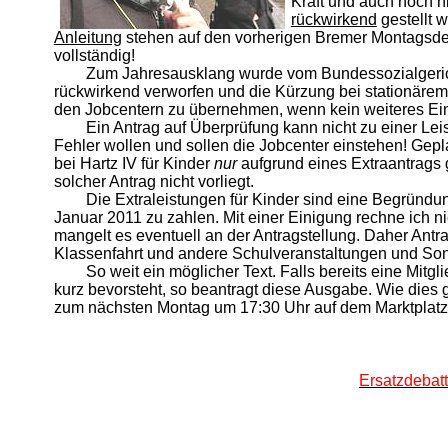
Kraft und auch noch n
rückwirkend
gestellt 
Anleitung
stehen auf den vorherigen Bremer Montagsdem
vollständig!
Zum Jahresausklang wurde vom Bundessozialgeric
rückwirkend verworfen und die Kürzung bei stationärem 
den Jobcentern zu übernehmen, wenn kein weiteres Eink
Ein Antrag auf Überprüfung kann nicht zu einer Le
Fehler wollen und sollen die Jobcenter einstehen! Gepla
bei Hartz IV für Kinder
nur
aufgrund eines Extraantrags ge
solcher Antrag nicht vorliegt.
Die Extraleistungen für Kinder sind eine Begründu
Januar 2011 zu zahlen. Mit einer Einigung rechne ich nic
mangelt es eventuell an der Antragstellung. Daher Antra
Klassenfahrt und andere Schulveranstaltungen und Son
So weit ein möglicher Text. Falls bereits eine Mitg
kurz bevorsteht, so beantragt diese Ausgabe. Wie dies
zum nächsten Montag um 17:30 Uhr auf dem Marktplatz
Ersatzdebat