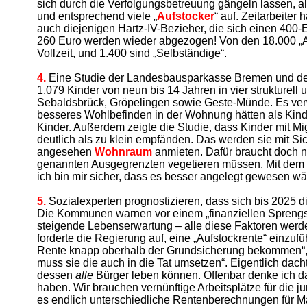
sich durch die Verfolgungsbetreuung gängeln lassen, 
und entsprechend viele „
Aufstocker
“ auf. Zeitarbeite
auch diejenigen Hartz-IV-Bezieher, die sich einen 400
260 Euro werden wieder abgezogen! Von den 18.000 „Au
Vollzeit, und 1.400 sind „Selbständige“.
4.
Eine Studie der Landesbausparkasse Bremen und des
1.079 Kinder von neun bis 14 Jahren in vier strukture
Sebaldsbrück, Gröpelingen sowie Geste-Münde. Es verwu
besseres Wohlbefinden in der Wohnung hätten als Kind
Kinder. Außerdem zeigte die Studie, dass Kinder mit Mi
deutlich als zu klein empfänden. Das werden sie mit S
angesehen
Wohnraum
anmieten. Dafür braucht doch 
genannten Ausgegrenzten vegetieren müssen. Mit dem Geld
ich bin mir sicher, dass es besser angelegt gewesen wä
5.
Sozialexperten prognostizieren, dass sich bis 2025 di
Die Kommunen warnen vor einem „finanziellen Sprengsat
steigende Lebenserwartung – alle diese Faktoren wer
forderte die Regierung auf, eine „Aufstockrente“ einzuf
Rente knapp oberhalb der Grundsicherung bekommen“, sa
muss sie die auch in die Tat umsetzen“. Eigentlich dach
dessen
alle
Bürger leben können. Offenbar denke ich da 
haben. Wir brauchen vernünftige Arbeitsplätze für die
es endlich unterschiedliche Rentenberechnungen für M