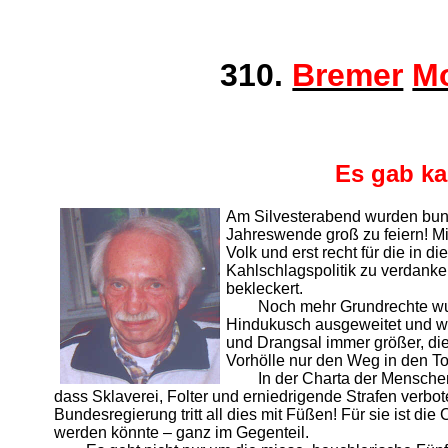
310.
Bremer
M
Es gab k
Am Silvesterabend wurden bunde
Jahreswende groß zu feiern! M
Volk und erst recht für die in 
Kahlschlagspolitik zu verdank
bekleckert.
Noch mehr Grundrechte wur
Hindukusch ausgeweitet und we
und Drangsal immer größer, di
Vorhölle nur den Weg in den To
In der Charta der Mensche
dass Sklaverei, Folter und erniedrigende Strafen verbo
Bundesregierung tritt all dies mit Füßen! Für sie ist die
werden könnte – ganz im Gegenteil.