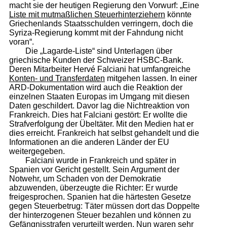
macht sie der heutigen Regierung den Vorwurf: „Eine
Liste mit mutmaßlichen Steuerhinterziehern
könnte
Griechenlands Staatsschulden verringern, doch die
Syriza-Regierung kommt mit der Fahndung nicht
voran“.
Die „Lagarde-Liste“ sind Unterlagen über
griechische Kunden der Schweizer HSBC-Bank.
Deren Mitarbeiter Hervé Falciani hat umfangreiche
Konten- und Transferdaten
mitgehen lassen. In einer
ARD-Dokumentation wird auch die Reaktion der
einzelnen Staaten Europas im Umgang mit diesen
Daten geschildert. Davor lag die Nichtreaktion von
Frankreich. Dies hat Falciani gestört: Er wollte die
Strafverfolgung der Übeltäter. Mit den Medien hat er
dies erreicht. Frankreich hat selbst gehandelt und die
Informationen an die anderen Länder der EU
weitergegeben.
Falciani wurde in Frankreich und später in
Spanien vor Gericht gestellt. Sein Argument der
Notwehr, um Schaden von der Demokratie
abzuwenden, überzeugte die Richter: Er wurde
freigesprochen. Spanien hat die härtesten Gesetze
gegen Steuerbetrug: Täter müssen dort das Doppelte
der hinterzogenen Steuer bezahlen und können zu
Gefängnisstrafen verurteilt werden. Nun waren sehr