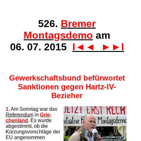
526.
Bremer
Montagsdemo
am
06. 07. 2015
I◄
◄
►
►I
Gewerkschaftsbund befürwortet
Sanktionen gegen Hartz-IV-
Bezieher
1.
Am Sonntag war das
Referendum
in
Grie­
chen­land
. Es wurde
abgestimmt, ob die
Kürzungsvorschläge der
EU angenommen