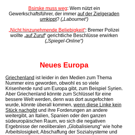
Bsirske muss weg
: Wem nützt ein
Gewerkschaftsführer, der
immer
auf der Zielgeraden
umkippt
?
(„Labournet“)
„Nicht hinzunehmende Beliebigkeit“
: Bremer Polizei
wollte „
auf Zuruf
“
gerichtliche Beschlüsse erwirken
(„Spiegel-Online“)
Neues Europa
Griechenland
ist leider in den Medien zum Thema
Nummer eins geworden, obwohl es so viele
Krisenherde rund um Europa gibt, zum Beispiel Syrien.
Aber Griechenland könnte zum Schlüssel für eine
bessere Welt werden, denn was dort ausgefochten
wurde, könnte überall kommen,
wenn diese Linke kein
Stück nach­gibt
und ihre Forderungen an andere
weitergibt, an Italien, Spanien oder den ganzen
südeuropäischen Raum, wo sich die negativen
Ergebnisse der neoliberalen „Globalisierung“ wie hohe
Arbeitslosigkeit, Abschaffung der Sozialsysteme und