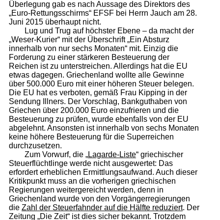
Überlegung gab es nach Aussage des Direktors des
„Euro-Rettungsschirms“ EFSF bei Herrn Jauch am 28.
Juni 2015 überhaupt nicht.
Lug und Trug auf höchster Ebene – da macht der
„Weser-Kurier“ mit der Überschrift „Ein Absturz
innerhalb von nur sechs Monaten“ mit. Einzig die
Forderung zu einer stärkeren Besteuerung der
Reichen ist zu unterstreichen. Allerdings hat die EU
etwas dagegen. Griechenland wollte alle Gewinne
über 500.000 Euro mit einer höheren Steuer belegen.
Die EU hat es verboten, gemäß Frau Kipping in der
Sendung Illners. Der Vorschlag, Bankguthaben von
Griechen über 200.000 Euro einzufrieren und die
Besteuerung zu prüfen, wurde ebenfalls von der EU
abgelehnt. Ansonsten ist innerhalb von sechs Monaten
keine höhere Besteuerung für die Superreichen
durchzusetzen.
Zum Vorwurf, die „
Lagarde-Liste
“ griechischer
Steuerflüchtlinge werde nicht ausgewertet: Das
erfordert erheblichen Ermittlungsaufwand. Auch dieser
Kritikpunkt muss an die vorherigen griechischen
Regierungen weitergereicht werden, denn in
Griechenland wurde von den Vorgängerregierungen
die
Zahl der Steuerfahnder auf die Hälfte reduziert
. Der
Zeitung „Die Zeit“ ist dies sicher bekannt. Trotzdem