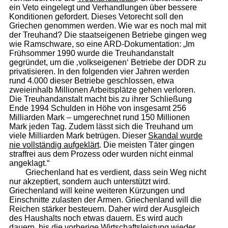
ein Veto eingelegt und Verhandlungen über bessere
Konditionen gefordert. Dieses Vetorecht soll den
Griechen genommen werden. Wie war es noch mal mit
der Treuhand? Die staatseigenen Betriebe gingen weg
wie Ramschware, so eine ARD-Dokumentation: „Im
Frühsommer 1990 wurde die Treuhandanstalt
gegründet, um die ‚volkseigenen‘ Betriebe der DDR zu
privatisieren. In den folgenden vier Jahren werden
rund 4.000 dieser Betriebe geschlossen, etwa
zweieinhalb Millionen Arbeitsplätze gehen verloren.
Die Treuhandanstalt macht bis zu ihrer Schließung
Ende 1994 Schulden in Höhe von insgesamt 256
Milliarden Mark – umgerechnet rund 150 Millionen
Mark jeden Tag. Zudem lässt sich die Treuhand um
viele Milliarden Mark betrügen. Dieser
Skandal wurde
nie vollständig aufgeklärt
. Die meisten Täter gingen
straffrei aus dem Prozess oder wurden nicht einmal
angeklagt.“
Griechenland hat es verdient, dass sein Weg nicht
nur akzeptiert, sondern auch unterstützt wird.
Griechenland will keine weiteren Kürzungen und
Einschnitte zulasten der Armen. Griechenland will die
Reichen stärker besteuern. Daher wird der Ausgleich
des Haushalts noch etwas dauern. Es wird auch
dauern, bis die vorherige Wirtschaftsleistung wieder