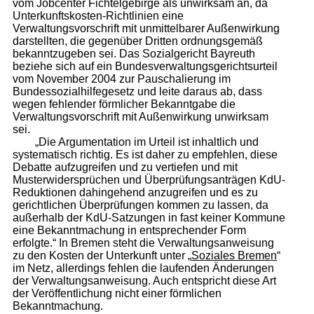
vom Jobcenter Fichtelgebirge als unwirksam an, da
Unterkunftskosten-Richtlinien eine
Verwaltungsvorschrift mit unmittelbarer Außenwirkung
darstellten, die gegenüber Dritten ordnungsgemäß
bekanntzugeben sei. Das Sozialgericht Bayreuth
beziehe sich auf ein Bundesverwaltungsgerichtsurteil
vom November 2004 zur Pauschalierung im
Bundessozialhilfegesetz und leite daraus ab, dass
wegen fehlender förmlicher Bekanntgabe die
Verwaltungsvorschrift mit Außenwirkung unwirksam
sei.
„Die Argumentation im Urteil ist inhaltlich und
systematisch richtig. Es ist daher zu empfehlen, diese
Debatte aufzugreifen und zu vertiefen und mit
Musterwidersprüchen und Überprüfungsanträgen KdU-
Reduktionen dahingehend anzugreifen und es zu
gerichtlichen Überprüfungen kommen zu lassen, da
außerhalb der KdU-Satzungen in fast keiner Kommune
eine Bekanntmachung in entsprechender Form
erfolgte.“ In Bremen steht die Verwaltungsanweisung
zu den Kosten der Unterkunft unter „
Soziales Bremen
“
im Netz, allerdings fehlen die laufenden Änderungen
der Verwaltungsanweisung. Auch entspricht diese Art
der Veröffentlichung nicht einer förmlichen
Bekanntmachung.