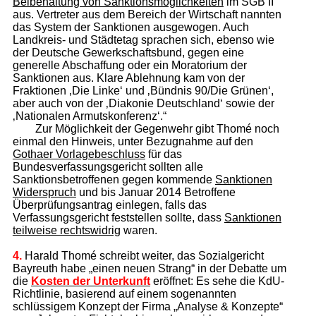
Beibehaltung von Sanktionsmöglichkeiten
im SGB II
aus. Vertreter aus dem Bereich der Wirtschaft nannten
das System der Sanktionen ausgewogen. Auch
Landkreis- und Städtetag sprachen sich, ebenso wie
der Deutsche Gewerkschaftsbund, gegen eine
generelle Abschaffung oder ein Moratorium der
Sanktionen aus. Klare Ablehnung kam von der
Fraktionen ‚Die Linke‘ und ‚Bündnis 90/Die Grünen‘,
aber auch von der ‚Diakonie Deutschland‘ sowie der
‚Nationalen Armutskonferenz‘.“
Zur Möglichkeit der Gegenwehr gibt Thomé noch
einmal den Hinweis, unter Bezugnahme auf den
Gothaer Vorlagebeschluss
für das
Bundesverfassungsgericht sollten alle
Sanktionsbetroffenen gegen kommende
Sank­tio­nen
Wi­der­spruch
und bis Januar 2014 Betroffene
Überprüfungsantrag einlegen, falls das
Verfassungsgericht feststellen sollte, dass
Sanktionen
teilweise rechtswidrig
waren.
4.
Harald Thomé schreibt weiter, das Sozialgericht
Bayreuth habe „einen neuen Strang“ in der Debatte um
die
Kosten der Unterkunft
eröffnet: Es sehe die KdU-
Richt­linie, basierend auf einem sogenannten
schlüssigem Konzept der Firma „Analyse & Konzepte“