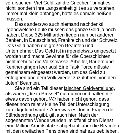
verursachen. Viel Geld „an die Griechen“ bringt es
nicht, sondern ihre Langsamkeit gilt es zu verstehen.
Immer mal klein anfangen, hätte es damals heißen
müssen.
Dass anderswo auch niemand nachdenkt!
Irgendwelche Leute müssen das ganze Geld ja noch
haben. Diese
325 Milliarden
liegen nun bei anderen
Banken, in Deutschland, Frankreich und der Schweiz.
Das Geld haben die großen Beamten und
Unternehmer. Das Geld ist in irgendetwas umgesetzt
worden und macht Gewinne für die Oberschichten,
nicht mehr für die Volksmasse. Arbeiter, Bauern und
Rentner gingen leer aus! Eine Task Force müsste
gemeinsam eingesetzt werden, um das Geld zu
enteignen und dem Volk wieder zuzuführen, von den
„toten“ Beamten.
Sie sind ein Teil dieser
falschen Geldverteilung
,
als wären „die in Brüssel“ nur dumm und hätten nie
etwas davon gehört.
Wir
haben nicht gehört, dass
dieser noch relativ kleine Teil der Unterschlagung
zurückgeführt wurde. Aber was es dort in Fragen der
Ständeordnung gibt, gilt auch hier: Nach der
sogenannten Wende wurden im öffentlichen Dienst
eine Million Arbeitsplätze abgebaut, aber die Beamten
mit den dreifachen Pensionen sind nahezu geblieben,