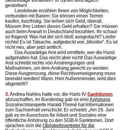
Gefühlslage vorstellen? In Syrien wird täglich
gestorben!
Landsleute erzählen Ihnen von Möglichkeiten,
verbunden mit Barem: Sie können einen Termin
kaufen, kurzfristig. Sie leihen sich Geld, überall.
Müssen Ihre Lieben dieses Geld erhalten? Sie müssen
auch beim Anwalt in Deutschland bezahlen. Ihr schaut
so fragend: Was hat der sich bloß ausgedacht? Leider
nichts! Es ist Tatsache, aufgedeckt von „Monitor“. Es ist
nicht neu, aber jetzt amtlich.
Das Auswärtige Amt wird ermitteln, wer die Hand
aufgehalten hat. Das reicht aber nicht! Das Auswärtige
Amt schreibt nichts von Anstrengungen und
Maßnahmen, um dem Andrang gerecht zu werden.
Diese Ausgrenzung, diese Rechtsverweigerung muss
beendet werden! Wann, Herr Außenminister, wird dies
abgestellt?
3.
Andrea Nahles hatte vor, die Hartz-IV-
Sanktionen
abzuschaffen. Im Bundestag gab es eine
Anhörung
.
Sozialrechtsexperte Harald Thomé hat Informationen
zum Sachverhalt verschickt. Er schreibt: „Am 29. Juni
gab es im Ausschuss für Arbeit und Soziales eine
öffentliche Anhörung zu den SGB-II-Sanktionen. Dort
sprachen sich die
Obrigkeitsvertreter für die