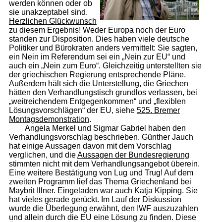
werden können oder ob
sie unakzeptabel sind.
Herzlichen Glückwunsch
zu diesem Ergebnis! Weder Europa noch der Euro
standen zur Disposition. Dies haben viele deutsche
Politiker und Bürokraten anders vermittelt: Sie sagten,
ein Nein im Referendum sei ein „Nein zur EU“ und
auch ein „Nein zum Euro“. Gleichzeitig unterstellten sie
der griechischen Regierung entsprechende Pläne.
Außerdem hält sich die Unterstellung, die Griechen
hätten den Verhandlungstisch grundlos verlassen, bei
„weitreichendem Entgegenkommen“ und „flexiblen
Lösungsvorschlägen“ der EU, siehe
525. Bremer
Montagsdemonstration
.
Angela Merkel und Sigmar Gabriel haben den
Verhandlungsvorschlag beschrieben. Günther Jauch
hat einige Aussagen davon mit dem Vorschlag
verglichen, und die
Aussagen der Bundesregierung
stimmten nicht mit dem Verhandlungsangebot überein.
Eine weitere Bestätigung von Lug und Trug! Auf dem
zweiten Programm lief das Thema Griechenland bei
Maybrit Illner. Eingeladen war auch Katja Kipping. Sie
hat vieles gerade gerückt. Im Lauf der Diskussion
wurde die Überlegung erwähnt, den IWF auszuzahlen
und allein durch die EU eine Lösung zu finden. Diese