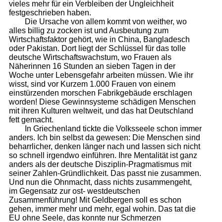
vieles mehr für ein Verbleiben der Ungleichheit
festgeschrieben haben.
Die Ursache von allem kommt von weither, wo
alles billig zu zocken ist und Ausbeutung zum
Wirtschaftsfaktor gehört, wie in China, Bangladesch
oder Pakistan. Dort liegt der Schlüssel für das tolle
deutsche Wirtschaftswachstum, wo Frauen als
Näherinnen 16 Stunden an sieben Tagen in der
Woche unter Lebensgefahr arbeiten müssen. Wie ihr
wisst, sind vor Kurzem 1.000 Frauen von einem
einstürzenden morschen Fabrikgebäude erschlagen
worden! Diese Gewinnsysteme schädigen Menschen
mit ihren Kulturen weltweit, und das hat Deutschland
fett gemacht.
In Griechenland tickte die Volksseele schon immer
anders. Ich bin selbst da gewesen: Die Menschen sind
beharrlicher, denken länger nach und lassen sich nicht
so schnell irgendwo einführen. Ihre Mentalität ist ganz
anders als der deutsche Disziplin-Pragmatismus mit
seiner Zahlen-Gründlichkeit. Das passt nie zusammen.
Und nun die Ohnmacht, dass nichts zusammengeht,
im Gegensatz zur ost- westdeutschen
Zusammenführung! Mit Geldbergen soll es schon
gehen, immer mehr und mehr, egal wohin. Das tat die
EU ohne Seele, das konnte nur Schmerzen