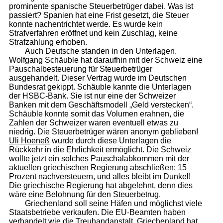
prominente spanische Steuerbetrüger dabei. Was ist
passiert? Spanien hat eine Frist gesetzt, die Steuer
konnte nachentrichtet werde. Es wurde kein
Strafverfahren eröffnet und kein Zuschlag, keine
Strafzahlung erhoben.
Auch Deutsche standen in den Unterlagen.
Wolfgang Schäuble hat daraufhin mit der Schweiz eine
Pauschalbesteuerung für Steuerbetrüger
ausgehandelt. Dieser Vertrag wurde im Deutschen
Bundesrat gekippt. Schäuble kannte die Unterlagen
der HSBC-Bank. Sie ist nur eine der Schweizer
Banken mit dem Geschäftsmodell „Geld verstecken“.
Schäuble konnte somit das Volumen erahnen, die
Zahlen der Schweizer waren eventuell etwas zu
niedrig. Die Steuerbetrüger wären anonym geblieben!
Uli Hoeneß
wurde durch diese Unterlagen die
Rückkehr in die Ehrlichkeit ermöglicht. Die Schweiz
wollte jetzt ein solches Pauschalabkommen mit der
aktuellen griechischen Regierung abschließen: 15
Prozent nachversteuern, und alles bleibt im Dunkel!
Die griechische Regierung hat abgelehnt, denn dies
wäre eine Belohnung für den Steuerbetrug.
Griechenland soll seine Häfen und möglichst viele
Staatsbetriebe verkaufen. Die EU-Beamten haben
verhandelt wie die
Treuhandanstalt
. Griechenland hat