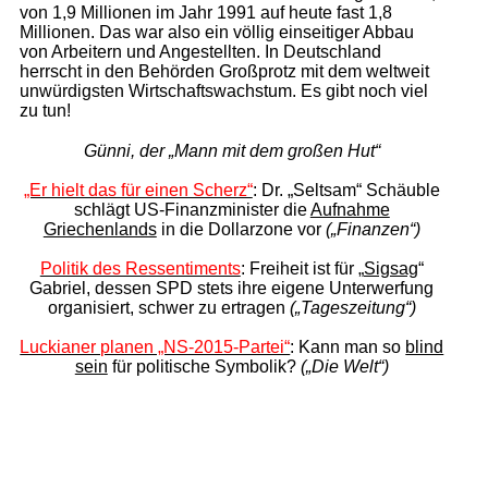
von 1,9 Millionen im Jahr 1991 auf heute fast 1,8
Millionen. Das war also ein völlig einseitiger Abbau
von Arbeitern und Angestellten. In Deutschland
herrscht in den Behörden Großprotz mit dem weltweit
unwürdigsten Wirtschaftswachstum. Es gibt noch viel
zu tun!
Günni, der „Mann mit dem großen Hut“
„Er hielt das für einen Scherz“
: Dr. „Seltsam“ Schäuble
schlägt US-Finanz­minister die
Aufnahme
Griechenlands
in die Dollarzone vor
(„Finanzen“)
Politik des Ressentiments
: Freiheit ist für „
Sigsag
“
Gabriel, dessen SPD stets ihre eigene Unterwerfung
organisiert, schwer zu ertragen
(„Tageszeitung“)
Luckianer planen „NS-2015-Partei“
: Kann man so
blind
sein
für politische Symbolik?
(„Die Welt“)