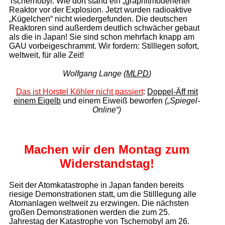
Tschernobyl: Wie dort stand ein „graphitmoderierter“
Reaktor vor der Explosion. Jetzt wurden radioaktive
„Kügelchen“ nicht wiedergefunden. Die deutschen
Reaktoren sind außerdem deutlich schwächer gebaut
als die in Japan! Sie sind schon mehrfach knapp am
GAU vorbeigeschrammt. Wir fordern: Stilllegen sofort,
weltweit, für alle Zeit!
Wolfgang Lange (
MLPD
)
Das ist Horstel Köhler nicht passiert
:
Doppel-Äff mit
einem Eigelb
und einem Eiweiß beworfen
(„Spiegel-
Online“)
Machen wir den Montag
zum
Widerstandstag!
Seit der Atomkatastrophe in Japan fanden bereits
riesige Demonstrationen statt, um die Stilllegung alle
Atomanlagen weltweit zu erzwingen. Die nächsten
großen Demonstrationen werden die zum 25.
Jahrestag der Katastrophe von Tschernobyl am 26.