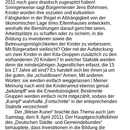
2011 noch ganz drastisch zugespitzt haben!
Sinnigerweise sagt Bürgermeister Jens Böhrnsen,
Kinder würden ihre sozialen und kulturellen
Fähigkeiten in der Regel in Abhängigkeit von der
ökonomischen Lage ihres Elternhauses entwickeln,
weshalb die Bemühungen darauf gerichtet seien,
Arbeitsplätze zu schaffen oder zu sichern, in die
Bildung zu investieren sowie die
Betreuungsmöglichkeiten der Kinder zu verbessern.
Mit Bürgerarbeit vielleicht? Oder mit der Aufstockung
um zwei Kinder in den Kita-Gruppen zusätzlich zu den
vorhandenen 20 Kindern? In welcher Statistik werden
denn die minderjährigen Jugendlichen erfasst, die 15
bis 17 Jahre alt sind? Es handelt sich bei ihnen ja um
die guten, die „schuldlosen“ Armen. Mit anderen
Worten: sie werden einfach weggelassen.! Meiner
Meinung nach wird die Kinderarmut ebenso genial
„bekämpft“ wie die Erwerbslosigkeit: Bestimmte
Gruppen werden einfach nicht mitgezählt, sodass der
„Kampf“ wahrhafte „Fortschritte“ in der entsprechenden
Statistik verzeichnet!
Der „Weser-Kurier“ brachte das Thema auch (am
Samstag, dem 9. April 2011). Der Hauptgeschäftsführer
des „Deutschen Städte- und Gemeindebundes“
behauptete, dass Investitionen in die Bildung die