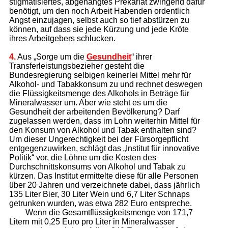
stigmatisiertes, abgehängtes Prekariat zwingend dafür
benötigt, um den noch Arbeit Habenden ordentlich
Angst einzujagen, selbst auch so tief abstürzen zu
können, auf dass sie jede Kürzung und jede Kröte
ihres Arbeitgebers schlucken.
4.
Aus „Sorge um die
Gesundheit
“ ihrer
Transferleistungsbezieher gesteht die
Bundesregierung selbigen keinerlei Mittel mehr für
Alkohol- und Tabakkonsum zu und rechnet deswegen
die Flüssigkeitsmenge des Alkohols in Beträge für
Mineralwasser um. Aber wie steht es um die
Gesundheit der arbeitenden Bevölkerung? Darf
zugelassen werden, dass im Lohn weiterhin Mittel für
den Konsum von Alkohol und Tabak enthalten sind?
Um dieser Ungerechtigkeit bei der Fürsorgepflicht
entgegenzuwirken, schlägt das „Institut für innovative
Politik“ vor, die Löhne um die Kosten des
Durchschnittskonsums von Alkohol und Tabak zu
kürzen. Das Institut ermittelte diese für alle Personen
über 20 Jahren und verzeichnete dabei, dass jährlich
135 Liter Bier, 30 Liter Wein und 6,7 Liter Schnaps
getrunken wurden, was etwa 282 Euro entspreche.
Wenn die Gesamtflüssigkeitsmenge von 171,7
Litern mit 0,25 Euro pro Liter in Mineralwasser