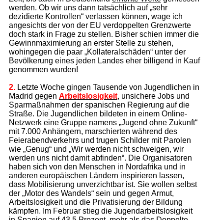
werden. Ob wir uns dann tatsächlich auf „sehr
dezidierte Kontrollen“ verlassen können, wage ich
angesichts der von der EU verdoppelten Grenzwerte
doch stark in Frage zu stellen. Bisher schien immer die
Gewinnmaximierung an erster Stelle zu stehen,
wohingegen die paar „Kollateralschäden“ unter der
Bevölkerung eines jeden Landes eher billigend in Kauf
genommen wurden!
2.
Letzte Woche gingen Tausende von Jugendlichen in
Madrid gegen
Arbeits­losigkeit
, unsichere Jobs und
Sparmaßnahmen der spanischen Regierung auf die
Straße. Die Jugendlichen bildeten in einem Online-
Netzwerk eine Gruppe namens „Jugend ohne Zukunft“
mit 7.000 Anhängern, marschierten während des
Feierabendverkehrs und trugen Schilder mit Parolen
wie „Genug“ und „Wir werden nicht schweigen, wir
werden uns nicht damit abfinden“. Die Organisatoren
haben sich von den Menschen in Nordafrika und in
anderen europäischen Ländern inspirieren lassen,
dass Mobilisierung unverzichtbar ist. Sie wollen selbst
der „Motor des Wandels“ sein und gegen Armut,
Arbeitslosigkeit und die Privatisierung der Bildung
kämpfen. Im Februar stieg die Jugendarbeitslosigkeit
in Spanien auf 43,5 Prozent, mehr als das Doppelte