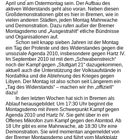
April und am Ostermontag sein. Der Aufbau des
aktiven Widerstands geht also voran. Neben diesen
Großdemonstrationen gibt es hier in Bremen, wie in
vielen anderen Städten, jeden Montag Mahnwache
und Demonstration. Dazu rufen außer der Bremer
Montagsdemo und „Ausgestrahlt“ etliche Bündnisse
und Organisationen auf.
Schon seit knapp sieben Jahren ist der Montag
ein Tag der Proteste und des Widerstandes gegen die
unsoziale Agenda 2010, insbesondere gegen Hartz IV.
Im September 2010 ist mit dem „Schwabenstreich“
noch der Kampf gegen „Stuttgart 21“ dazugekommen,
aktuell auch die Unterstützung der Volksaufstände in
Nordafrika und die Ablehnung des Krieges gegen
Libyen. Der Montag ist also schon seit Längerem ein
„Tag des Widerstands“ – machen wir ihn „offiziell“
dazu!
In den letzten Wochen hat sich in Bremen als
Ablauf herausgebildet: Um 17:30 Uhr beginnt die
Montagsdemo mit ihrem Schwerpunkt Kampf gegen
Agenda 2010 und Hartz IV. Sie geht über in ein
Offenes Mikrofon zum Kampf gegen den Atomtod. Ab
18 Uhr gibt es eine Mahnwache, ab 18:30 Uhr eine
Demonstration. Sie wird momentan angemeldet von
der Bremer Montagsdemo und führt vom Marktplatz