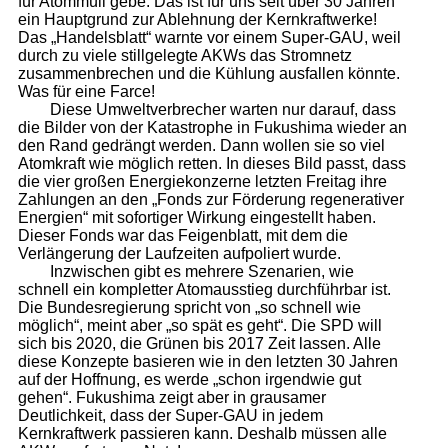
für Atommüll gebe. Das ist für uns seit über 30 Jahren
ein Hauptgrund zur Ablehnung der Kernkraftwerke!
Das „Handelsblatt“ warnte vor einem Super-GAU, weil
durch zu viele stillgelegte AKWs das Stromnetz
zusammenbrechen und die Kühlung ausfallen könnte.
Was für eine Farce!
Diese Umweltverbrecher warten nur darauf, dass
die Bilder von der Katastrophe in Fukushima wieder an
den Rand gedrängt werden. Dann wollen sie so viel
Atomkraft wie möglich retten. In dieses Bild passt, dass
die vier großen Energiekonzerne letzten Freitag ihre
Zahlungen an den „Fonds zur Förderung regenerativer
Energien“ mit sofortiger Wirkung eingestellt haben.
Dieser Fonds war das Feigenblatt, mit dem die
Verlängerung der Laufzeiten aufpoliert wurde.
Inzwischen gibt es mehrere Szenarien, wie
schnell ein kompletter Atomausstieg durchführbar ist.
Die Bundesregierung spricht von „so schnell wie
möglich“, meint aber „so spät es geht“. Die SPD will
sich bis 2020, die Grünen bis 2017 Zeit lassen. Alle
diese Konzepte basieren wie in den letzten 30 Jahren
auf der Hoffnung, es werde „schon irgendwie gut
gehen“. Fukushima zeigt aber in grausamer
Deutlichkeit, dass der Super-GAU in jedem
Kernkraftwerk passieren kann. Deshalb müssen alle