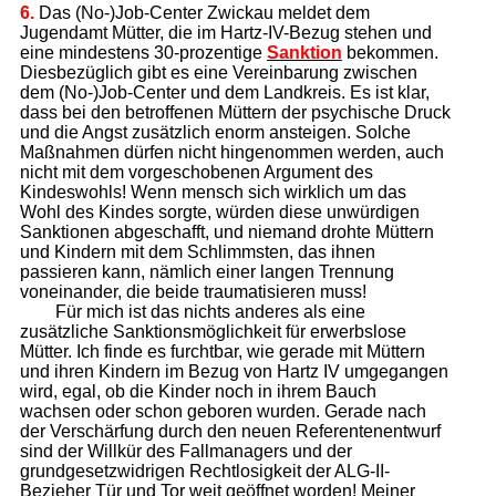
6.
Das (No-)Job-Center Zwickau meldet dem
Jugendamt Mütter, die im Hartz-IV-Bezug stehen und
eine mindestens 30-prozentige
Sanktion
bekommen.
Diesbezüglich gibt es eine Vereinbarung zwischen
dem (No-)Job-Center und dem Landkreis. Es ist klar,
dass bei den betroffenen Müttern der psychische Druck
und die Angst zusätzlich enorm ansteigen. Solche
Maßnahmen dürfen nicht hingenommen werden, auch
nicht mit dem vorgeschobenen Argument des
Kindeswohls! Wenn mensch sich wirklich um das
Wohl des Kindes sorgte, würden diese unwürdigen
Sanktionen abgeschafft, und niemand drohte Müttern
und Kindern mit dem Schlimmsten, das ihnen
passieren kann, nämlich einer langen Trennung
voneinander, die beide traumatisieren muss!
Für mich ist das nichts anderes als eine
zusätzliche Sanktionsmöglichkeit für erwerbslose
Mütter. Ich finde es furchtbar, wie gerade mit Müttern
und ihren Kindern im Bezug von Hartz IV umgegangen
wird, egal, ob die Kinder noch in ihrem Bauch
wachsen oder schon geboren wurden. Gerade nach
der Verschärfung durch den neuen Referentenentwurf
sind der Willkür des Fallmanagers und der
grundgesetzwidrigen Rechtlosigkeit der ALG-II-
Bezieher Tür und Tor weit geöffnet worden! Meiner