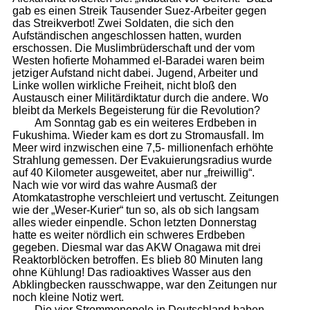
gab es einen Streik Tausender Suez-Arbeiter gegen
das Streikverbot! Zwei Soldaten, die sich den
Aufständischen angeschlossen hatten, wurden
erschossen. Die Muslimbrüderschaft und der vom
Westen hofierte Mohammed el-Baradei waren beim
jetziger Aufstand nicht dabei. Jugend, Arbeiter und
Linke wollen wirkliche Freiheit, nicht bloß den
Austausch einer Militärdiktatur durch die andere. Wo
bleibt da Merkels Begeisterung für die Revolution?
Am Sonntag gab es ein weiteres Erdbeben in
Fukushima. Wieder kam es dort zu Stromausfall. Im
Meer wird inzwischen eine 7,5- millionenfach erhöhte
Strahlung gemessen. Der Evakuierungsradius wurde
auf 40 Kilometer ausgeweitet, aber nur „freiwillig“.
Nach wie vor wird das wahre Ausmaß der
Atomkatastrophe verschleiert und vertuscht. Zeitungen
wie der „Weser-Kurier“ tun so, als ob sich langsam
alles wieder einpendle. Schon letzten Donnerstag
hatte es weiter nördlich ein schweres Erdbeben
gegeben. Diesmal war das AKW Onagawa mit drei
Reaktorblöcken betroffen. Es blieb 80 Minuten lang
ohne Kühlung! Das radioaktives Wasser aus den
Abklingbecken rausschwappe, war den Zeitungen nur
noch kleine Notiz wert.
Die vier Strommonopole in Deutschland haben