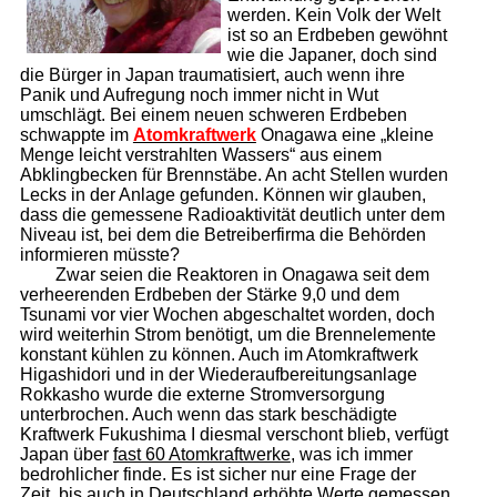
werden. Kein Volk der Welt
ist so an Erdbeben gewöhnt
wie die Japaner, doch sind
die Bürger in Japan traumatisiert, auch wenn ihre
Panik und Aufregung noch immer nicht in Wut
umschlägt. Bei einem neuen schweren Erdbeben
schwappte im
Atom­kraftwerk
Onagawa eine „kleine
Menge leicht verstrahlten Wassers“ aus einem
Abklingbecken für Brennstäbe. An acht Stellen wurden
Lecks in der Anlage gefunden. Können wir glauben,
dass die gemessene Radioaktivität deutlich unter dem
Niveau ist, bei dem die Betreiberfirma die Behörden
informieren müsste?
Zwar seien die Reaktoren in Onagawa seit dem
verheerenden Erdbeben der Stärke 9,0 und dem
Tsunami vor vier Wochen abgeschaltet worden, doch
wird weiterhin Strom benötigt, um die Brennelemente
konstant kühlen zu können. Auch im Atomkraftwerk
Higashidori und in der Wiederaufbereitungsanlage
Rokkasho wurde die externe Stromversorgung
unterbrochen. Auch wenn das stark beschädigte
Kraftwerk Fukushima I diesmal verschont blieb, verfügt
Japan über
fast 60 Atomkraftwerke
, was ich immer
bedrohlicher finde. Es ist sicher nur eine Frage der
Zeit, bis auch in Deutschland
erhöhte Werte
gemessen