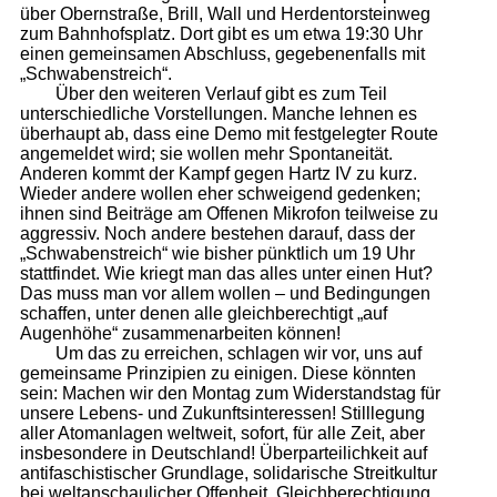
über Obernstraße, Brill, Wall und Herdentorsteinweg
zum Bahnhofsplatz. Dort gibt es um etwa 19:30 Uhr
einen gemeinsamen Abschluss, gegebenenfalls mit
„Schwabenstreich“.
Über den weiteren Verlauf gibt es zum Teil
unterschiedliche Vorstellungen. Manche lehnen es
überhaupt ab, dass eine Demo mit festgelegter Route
angemeldet wird; sie wollen mehr Spontaneität.
Anderen kommt der Kampf gegen Hartz IV zu kurz.
Wieder andere wollen eher schweigend gedenken;
ihnen sind Beiträge am Offenen Mikrofon teilweise zu
aggressiv. Noch andere bestehen darauf, dass der
„Schwabenstreich“ wie bisher pünktlich um 19 Uhr
stattfindet. Wie kriegt man das alles unter einen Hut?
Das muss man vor allem wollen – und Bedingungen
schaffen, unter denen alle gleichberechtigt „auf
Augenhöhe“ zusammenarbeiten können!
Um das zu erreichen, schlagen wir vor, uns auf
gemeinsame Prinzipien zu einigen. Diese könnten
sein: Machen wir den Montag zum Widerstandstag für
unsere Lebens- und Zukunftsinteressen! Stilllegung
aller Atomanlagen weltweit, sofort, für alle Zeit, aber
insbesondere in Deutschland! Überparteilichkeit auf
antifaschistischer Grundlage, solidarische Streitkultur
bei weltanschaulicher Offenheit, Gleichberechtigung