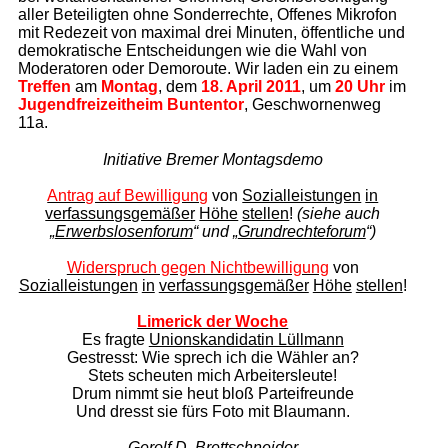
aller Beteiligten ohne Sonderrechte, Offenes Mikrofon
mit Redezeit von maximal drei Minuten, öffentliche und
demokratische Entscheidungen wie die Wahl von
Moderatoren oder Demoroute. Wir laden ein zu einem
Treffen
am
Montag
, dem
18. April 2011
, um
20 Uhr
im
Jugendfreizeitheim Buntentor
, Geschwornenweg
11a.
Initiative Bremer Montagsdemo
Antrag auf Bewilligung
von
Sozialleistungen
in
verfassungsgemäßer
Höhe
stellen
!
(siehe auch
„
Erwerbslosenforum
“ und „
Grundrechteforum
“)
Widerspruch gegen Nichtbewilligung
von
Sozialleistungen
in
verfassungsgemäßer
Höhe
stellen
!
Limerick der Woche
Es fragte
Unionskandidatin Lüllmann
Gestresst: Wie sprech ich die Wähler an?
Stets scheuten mich Arbeitersleute!
Drum nimmt sie heut bloß Parteifreunde
Und dresst sie fürs Foto mit Blaumann.
Gerolf D. Brettschneider