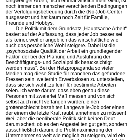
langweiliger Arbeit, nicht einmal wirklich mehr Geld, ist
noch immer den menschenverachtenden Bedingungen
der Verfolgungsbetreuung durch die (No-)Job-Center
ausgesetzt und hat kaum noch Zeit für Familie,
Freunde und Hobbys.
Die Politik mit dem Grundsatz „Hauptsache Arbeit“
basiert auf der Auffassung, dass jeder Job besser sei
als keiner, weil er angeblich das wirtschaftliche wie
auch das persönliche Wohl steigere. Dabei ist die
„psychosoziale Qualität der Arbeit ein grundlegender
Faktor, der bei der Planung und Ausführung der
Beschäftigungs- und Sozialpolitik berücksichtigt
werden muss“. Bei der Hetzpropaganda so vieler
Medien mag diese Studie für manchen das gefundene
Fressen sein, weiterhin Erwerbslosen zu unterstellen,
dass sie sich wohl „zu fein“ für bestimmte Arbeiten
seien. Ich wette darum, dass eben genau diese
Personen mit zweierlei Maß messen und von sich
selbst auch nicht verlangen würden, einen
grottenschlecht bezahlten Langeweile-Job oder einen,
der einem die letzte Kraft raubt, annehmen zu müssen!
Weil aber die neoliberale Politik sich keinen Deut
darum schert, ob es den Angestellten gut geht, sondern
ausschließlich darum, die Profitmaximierung der
Unternehmer so weit wie möglich zu steigern, wird ein