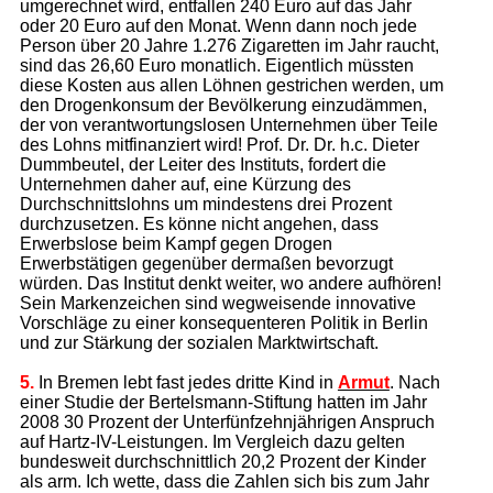
umgerechnet wird, entfallen 240 Euro auf das Jahr
oder 20 Euro auf den Monat. Wenn dann noch jede
Person über 20 Jahre 1.276 Zigaretten im Jahr raucht,
sind das 26,60 Euro monatlich. Eigentlich müssten
diese Kosten aus allen Löhnen gestrichen werden, um
den Drogenkonsum der Bevölkerung einzudämmen,
der von verantwortungslosen Unternehmen über Teile
des Lohns mitfinanziert wird! Prof. Dr. Dr. h.c. Dieter
Dummbeutel, der Leiter des Instituts, fordert die
Unternehmen daher auf, eine Kürzung des
Durchschnittslohns um mindestens drei Prozent
durchzusetzen. Es könne nicht angehen, dass
Erwerbslose beim Kampf gegen Drogen
Erwerbstätigen gegenüber dermaßen bevorzugt
würden. Das Institut denkt weiter, wo andere aufhören!
Sein Markenzeichen sind wegweisende innovative
Vorschläge zu einer konsequenteren Politik in Berlin
und zur Stärkung der sozialen Marktwirtschaft.
5.
In Bremen lebt fast jedes dritte Kind in
Armut
. Nach
einer Studie der Bertelsmann-Stiftung hatten im Jahr
2008 30 Prozent der Unterfünfzehnjährigen Anspruch
auf Hartz-IV-Leistungen. Im Vergleich dazu gelten
bundesweit durchschnittlich 20,2 Prozent der Kinder
als arm. Ich wette, dass die Zahlen sich bis zum Jahr