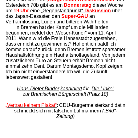
Osterdeich 70b gibt es am
Donnerstag
dieser Woche
um
19 Uhr
eine
„Gegenstandpunkt“-
Diskussion
über
das Japan-Desaster, den
Super-GAU
an
Verharmlosung, Lügen und bitteren Wahrheiten.
In Bremen hat der Kampf um die Milliarden
begonnen, meldet der „Weser-Kurier“ vom 11. April
2011. Wann wird die Freie Hansestadt zugestehen,
dass er nicht zu gewinnen ist? Hoffentlich bald! Ich
komme darauf zurück, denn Bremen ist trotz sparsamer
Haushaltsführung ein Hauhaltsnotlageland. Von jedem
zusätzlichem Euro an Steuern erhält Bremen nicht
einmal zehn Cent. Darum Montagsdemo, Kopf zeigen:
Ich bin nicht einverstanden! Ich will die Zukunft
lebenswert gestalten!
Hans-Dieter Binder
kandidiert
für
„Die Linke“
zur Bremischen Bürgerschaft (Platz 18)
„Vertrau keinem Plakat“
: CDU-Bürgermeisterkandidatin
schmückt sich mit falschen Lüllmännern
(„Bild“-
Zeitung)