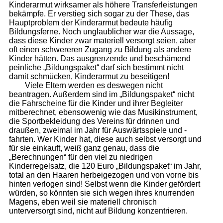
Kinderarmut wirksamer als höhere Transferleistungen
bekämpfe. Er verstieg sich sogar zu der These, das
Hauptproblem der Kinderarmut bedeute häufig
Bildungsferne. Noch unglaublicher war die Aussage,
dass diese Kinder zwar materiell versorgt seien, aber
oft einen schwereren Zugang zu Bildung als andere
Kinder hätten. Das ausgrenzende und beschämend
peinliche „Bildungspaket“ darf sich bestimmt nicht
damit schmücken, Kinderarmut zu beseitigen!
Viele Eltern werden es deswegen nicht
beantragen. Außerdem sind im „Bildungspaket“ nicht
die Fahrscheine für die Kinder und ihrer Begleiter
mitberechnet, ebensowenig wie das Musikinstrument,
die Sportbekleidung des Vereins für drinnen und
draußen, zweimal im Jahr für Auswärtsspiele und -
fahrten. Wer Kinder hat, diese auch selbst versorgt und
für sie einkauft, weiß ganz genau, dass die
„Berechnungen“ für den viel zu niedrigen
Kinderregelsatz, die 120 Euro „Bildungspaket“ im Jahr,
total an den Haaren herbeigezogen und von vorne bis
hinten verlogen sind! Selbst wenn die Kinder gefördert
würden, so könnten sie sich wegen ihres knurrenden
Magens, eben weil sie materiell chronisch
unterversorgt sind, nicht auf Bildung konzentrieren.