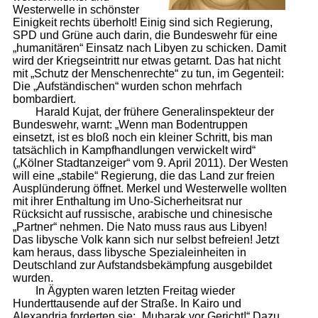
Westerwelle in schönster
Einigkeit rechts überholt! Einig sind sich Regierung,
SPD und Grüne auch darin, die Bundeswehr für eine
„humanitären“ Einsatz nach Libyen zu schicken. Damit
wird der Kriegseintritt nur etwas getarnt. Das hat nicht
mit „Schutz der Menschenrechte“ zu tun, im Gegenteil:
Die „Aufständischen“ wurden schon mehrfach
bombardiert.
Harald Kujat, der frühere Generalinspekteur der
Bundeswehr, warnt: „Wenn man Bodentruppen
einsetzt, ist es bloß noch ein kleiner Schritt, bis man
tatsächlich in Kampfhandlungen verwickelt wird“
(„Kölner Stadtanzeiger“ vom 9. April 2011). Der Westen
will eine „stabile“ Regierung, die das Land zur freien
Ausplünderung öffnet. Merkel und Westerwelle wollten
mit ihrer Enthaltung im Uno-Sicherheitsrat nur
Rücksicht auf russische, arabische und chinesische
„Partner“ nehmen. Die Nato muss raus aus Libyen!
Das libysche Volk kann sich nur selbst befreien! Jetzt
kam heraus, dass libysche Spezialeinheiten in
Deutschland zur Aufstandsbekämpfung ausgebildet
wurden.
In Ägypten waren letzten Freitag wieder
Hunderttausende auf der Straße. In Kairo und
Alexandria forderten sie: „Mubarak vor Gericht!“ Dazu